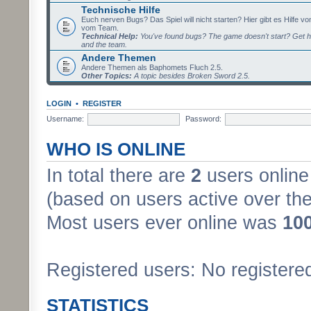
Technische Hilfe
Euch nerven Bugs? Das Spiel will nicht starten? Hier gibt es Hilfe vo
vom Team.
Technical Help:
You've found bugs? The game doesn't start? Get h
and the team.
Andere Themen
Andere Themen als Baphomets Fluch 2.5.
Other Topics:
A topic besides Broken Sword 2.5.
LOGIN
•
REGISTER
Username:
Password:
WHO IS ONLINE
In total there are
2
users online 
(based on users active over the
Most users ever online was
10
Registered users: No registere
STATISTICS