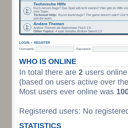
Technische Hilfe
Euch nerven Bugs? Das Spiel will nicht starten? Hier gibt es Hilfe vo
vom Team.
Technical Help:
You've found bugs? The game doesn't start? Get h
and the team.
Andere Themen
Andere Themen als Baphomets Fluch 2.5.
Other Topics:
A topic besides Broken Sword 2.5.
LOGIN
•
REGISTER
Username:
Password:
WHO IS ONLINE
In total there are
2
users online 
(based on users active over the
Most users ever online was
10
Registered users: No registere
STATISTICS