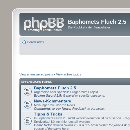
Baphomets Fluch 2.5
Die Rückkehr der Tempelritter
Board index
View unanswered posts
•
View active topics
ÖFFENTLICHE FOREN
Baphomets Fluch 2.5
Allgemeine oder spezielle Fragen zum Projekt.
Broken Sword 2.5:
General or specific questions.
News-Kommentare
Meinungen zu unseren News.
Comments to our News:
Feedback to our news.
Tipps & Tricks
In Baphomets Fluch 2.5 nicht weiterzukommen ist nicht schön. Fra
Spielverlauf können hier gestellt werden.
Game Help:
Broken Sword 2.5 is a real brain twister for you? Ask q
course of the game here.