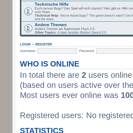
Technische Hilfe
Euch nerven Bugs? Das Spiel will nicht starten? Hier gibt es Hilfe vo
vom Team.
Technical Help:
You've found bugs? The game doesn't start? Get h
and the team.
Andere Themen
Andere Themen als Baphomets Fluch 2.5.
Other Topics:
A topic besides Broken Sword 2.5.
LOGIN
•
REGISTER
Username:
Password:
WHO IS ONLINE
In total there are
2
users online 
(based on users active over the
Most users ever online was
10
Registered users: No registere
STATISTICS