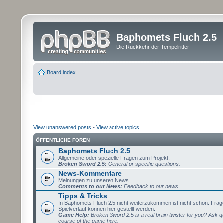
Baphomets Fluch 2.5
Die Rückkehr der Tempelritter
Board index
View unanswered posts
•
View active topics
ÖFFENTLICHE FOREN
Baphomets Fluch 2.5
Allgemeine oder spezielle Fragen zum Projekt.
Broken Sword 2.5:
General or specific questions.
News-Kommentare
Meinungen zu unseren News.
Comments to our News:
Feedback to our news.
Tipps & Tricks
In Baphomets Fluch 2.5 nicht weiterzukommen ist nicht schön. Fra
Spielverlauf können hier gestellt werden.
Game Help:
Broken Sword 2.5 is a real brain twister for you? Ask q
course of the game here.