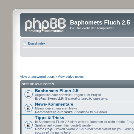
Baphomets Fluch 2.5
Die Rückkehr der Tempelritter
Board index
View unanswered posts
•
View active topics
ÖFFENTLICHE FOREN
Baphomets Fluch 2.5
Allgemeine oder spezielle Fragen zum Projekt.
Broken Sword 2.5:
General or specific questions.
News-Kommentare
Meinungen zu unseren News.
Comments to our News:
Feedback to our news.
Tipps & Tricks
In Baphomets Fluch 2.5 nicht weiterzukommen ist nicht schön. Fra
Spielverlauf können hier gestellt werden.
Game Help:
Broken Sword 2.5 is a real brain twister for you? Ask q
course of the game here.