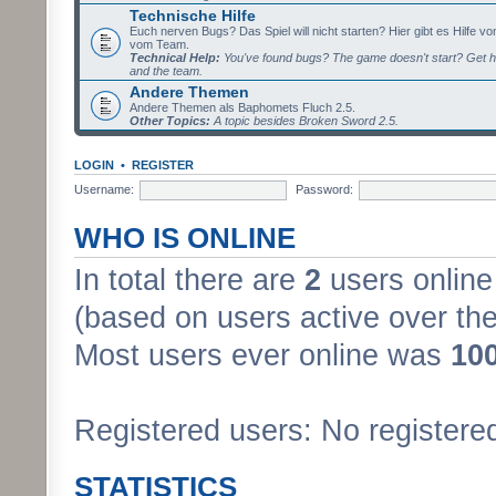
Technische Hilfe
Euch nerven Bugs? Das Spiel will nicht starten? Hier gibt es Hilfe vo
vom Team.
Technical Help:
You've found bugs? The game doesn't start? Get h
and the team.
Andere Themen
Andere Themen als Baphomets Fluch 2.5.
Other Topics:
A topic besides Broken Sword 2.5.
LOGIN
•
REGISTER
Username:
Password:
WHO IS ONLINE
In total there are
2
users online 
(based on users active over the
Most users ever online was
10
Registered users: No registere
STATISTICS