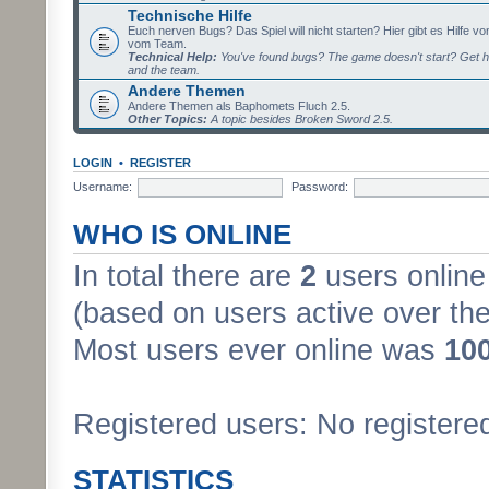
Technische Hilfe
Euch nerven Bugs? Das Spiel will nicht starten? Hier gibt es Hilfe vo
vom Team.
Technical Help:
You've found bugs? The game doesn't start? Get h
and the team.
Andere Themen
Andere Themen als Baphomets Fluch 2.5.
Other Topics:
A topic besides Broken Sword 2.5.
LOGIN
•
REGISTER
Username:
Password:
WHO IS ONLINE
In total there are
2
users online 
(based on users active over the
Most users ever online was
10
Registered users: No registere
STATISTICS