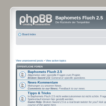
Baphomets Fluch 2.5
Die Rückkehr der Tempelritter
Board index
View unanswered posts
•
View active topics
ÖFFENTLICHE FOREN
Baphomets Fluch 2.5
Allgemeine oder spezielle Fragen zum Projekt.
Broken Sword 2.5:
General or specific questions.
News-Kommentare
Meinungen zu unseren News.
Comments to our News:
Feedback to our news.
Tipps & Tricks
In Baphomets Fluch 2.5 nicht weiterzukommen ist nicht schön. Fra
Spielverlauf können hier gestellt werden.
Game Help:
Broken Sword 2.5 is a real brain twister for you? Ask q
course of the game here.