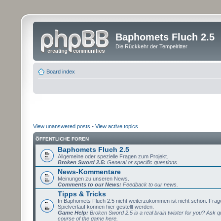
Baphomets Fluch 2.5
Die Rückkehr der Tempelritter
Board index
View unanswered posts
•
View active topics
ÖFFENTLICHE FOREN
Baphomets Fluch 2.5
Allgemeine oder spezielle Fragen zum Projekt.
Broken Sword 2.5:
General or specific questions.
News-Kommentare
Meinungen zu unseren News.
Comments to our News:
Feedback to our news.
Tipps & Tricks
In Baphomets Fluch 2.5 nicht weiterzukommen ist nicht schön. Fra
Spielverlauf können hier gestellt werden.
Game Help:
Broken Sword 2.5 is a real brain twister for you? Ask q
course of the game here.