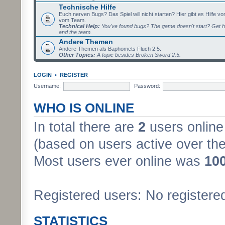
Technische Hilfe
Euch nerven Bugs? Das Spiel will nicht starten? Hier gibt es Hilfe vo
vom Team.
Technical Help:
You've found bugs? The game doesn't start? Get h
and the team.
Andere Themen
Andere Themen als Baphomets Fluch 2.5.
Other Topics:
A topic besides Broken Sword 2.5.
LOGIN
•
REGISTER
Username:
Password:
WHO IS ONLINE
In total there are
2
users online 
(based on users active over the
Most users ever online was
10
Registered users: No registere
STATISTICS