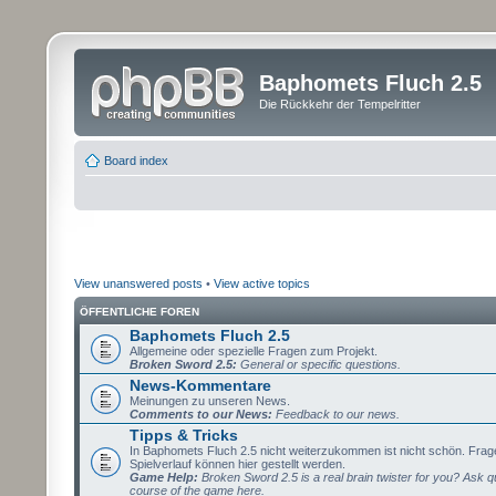
Baphomets Fluch 2.5
Die Rückkehr der Tempelritter
Board index
View unanswered posts
•
View active topics
ÖFFENTLICHE FOREN
Baphomets Fluch 2.5
Allgemeine oder spezielle Fragen zum Projekt.
Broken Sword 2.5:
General or specific questions.
News-Kommentare
Meinungen zu unseren News.
Comments to our News:
Feedback to our news.
Tipps & Tricks
In Baphomets Fluch 2.5 nicht weiterzukommen ist nicht schön. Fra
Spielverlauf können hier gestellt werden.
Game Help:
Broken Sword 2.5 is a real brain twister for you? Ask q
course of the game here.