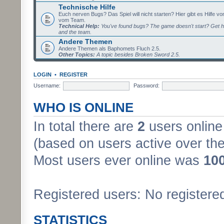
Technische Hilfe
Euch nerven Bugs? Das Spiel will nicht starten? Hier gibt es Hilfe vo
vom Team.
Technical Help:
You've found bugs? The game doesn't start? Get h
and the team.
Andere Themen
Andere Themen als Baphomets Fluch 2.5.
Other Topics:
A topic besides Broken Sword 2.5.
LOGIN
•
REGISTER
Username:
Password:
WHO IS ONLINE
In total there are
2
users online 
(based on users active over the
Most users ever online was
10
Registered users: No registere
STATISTICS