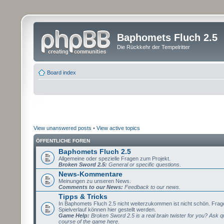
Baphomets Fluch 2.5
Die Rückkehr der Tempelritter
Board index
View unanswered posts
•
View active topics
ÖFFENTLICHE FOREN
Baphomets Fluch 2.5
Allgemeine oder spezielle Fragen zum Projekt.
Broken Sword 2.5:
General or specific questions.
News-Kommentare
Meinungen zu unseren News.
Comments to our News:
Feedback to our news.
Tipps & Tricks
In Baphomets Fluch 2.5 nicht weiterzukommen ist nicht schön. Fra
Spielverlauf können hier gestellt werden.
Game Help:
Broken Sword 2.5 is a real brain twister for you? Ask q
course of the game here.