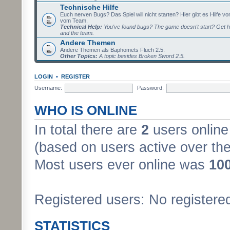
Technische Hilfe
Euch nerven Bugs? Das Spiel will nicht starten? Hier gibt es Hilfe vo
vom Team.
Technical Help:
You've found bugs? The game doesn't start? Get h
and the team.
Andere Themen
Andere Themen als Baphomets Fluch 2.5.
Other Topics:
A topic besides Broken Sword 2.5.
LOGIN
•
REGISTER
Username:
Password:
WHO IS ONLINE
In total there are
2
users online 
(based on users active over the
Most users ever online was
10
Registered users: No registere
STATISTICS