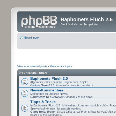
Baphomets Fluch 2.5
Die Rückkehr der Tempelritter
Board index
View unanswered posts
•
View active topics
ÖFFENTLICHE FOREN
Baphomets Fluch 2.5
Allgemeine oder spezielle Fragen zum Projekt.
Broken Sword 2.5:
General or specific questions.
News-Kommentare
Meinungen zu unseren News.
Comments to our News:
Feedback to our news.
Tipps & Tricks
In Baphomets Fluch 2.5 nicht weiterzukommen ist nicht schön. Fra
Spielverlauf können hier gestellt werden.
Game Help:
Broken Sword 2.5 is a real brain twister for you? Ask q
course of the game here.