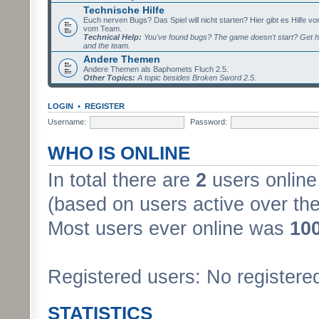
Technische Hilfe
Euch nerven Bugs? Das Spiel will nicht starten? Hier gibt es Hilfe vo
vom Team.
Technical Help:
You've found bugs? The game doesn't start? Get h
and the team.
Andere Themen
Andere Themen als Baphomets Fluch 2.5.
Other Topics:
A topic besides Broken Sword 2.5.
LOGIN
•
REGISTER
Username:
Password:
WHO IS ONLINE
In total there are
2
users online 
(based on users active over the
Most users ever online was
10
Registered users: No registere
STATISTICS