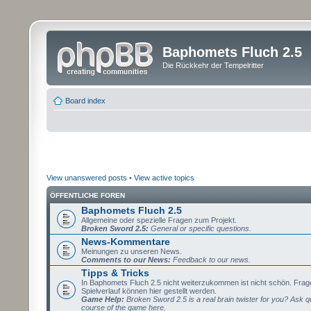
Baphomets Fluch 2.5
Die Rückkehr der Tempelritter
Board index
View unanswered posts
•
View active topics
ÖFFENTLICHE FOREN
Baphomets Fluch 2.5
Allgemeine oder spezielle Fragen zum Projekt.
Broken Sword 2.5:
General or specific questions.
News-Kommentare
Meinungen zu unseren News.
Comments to our News:
Feedback to our news.
Tipps & Tricks
In Baphomets Fluch 2.5 nicht weiterzukommen ist nicht schön. Fra
Spielverlauf können hier gestellt werden.
Game Help:
Broken Sword 2.5 is a real brain twister for you? Ask q
course of the game here.