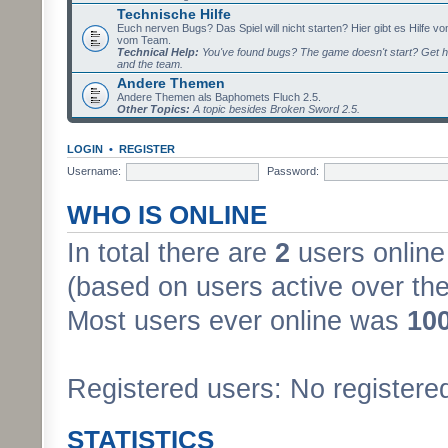
Technische Hilfe
Euch nerven Bugs? Das Spiel will nicht starten? Hier gibt es Hilfe vo
vom Team.
Technical Help:
You've found bugs? The game doesn't start? Get h
and the team.
Andere Themen
Andere Themen als Baphomets Fluch 2.5.
Other Topics:
A topic besides Broken Sword 2.5.
LOGIN
•
REGISTER
Username:
Password:
WHO IS ONLINE
In total there are
2
users online 
(based on users active over the
Most users ever online was
10
Registered users: No registere
STATISTICS