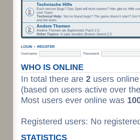
Technische Hilfe
Euch nerven Bugs? Das Spiel will nicht starten? Hier gibt es Hilfe vo
vom Team.
Technical Help:
You've found bugs? The game doesn't start? Get h
and the team.
Andere Themen
Andere Themen als Baphomets Fluch 2.5.
Other Topics:
A topic besides Broken Sword 2.5.
LOGIN
•
REGISTER
Username:
Password:
WHO IS ONLINE
In total there are
2
users online 
(based on users active over the
Most users ever online was
10
Registered users: No registere
STATISTICS