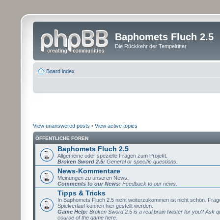
Baphomets Fluch 2.5
Die Rückkehr der Tempelritter
Board index
View unanswered posts
•
View active topics
ÖFFENTLICHE FOREN
Baphomets Fluch 2.5
Allgemeine oder spezielle Fragen zum Projekt.
Broken Sword 2.5:
General or specific questions.
News-Kommentare
Meinungen zu unseren News.
Comments to our News:
Feedback to our news.
Tipps & Tricks
In Baphomets Fluch 2.5 nicht weiterzukommen ist nicht schön. Fra
Spielverlauf können hier gestellt werden.
Game Help:
Broken Sword 2.5 is a real brain twister for you? Ask q
course of the game here.