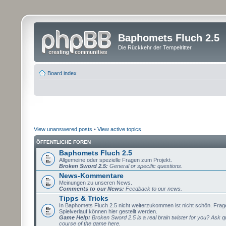
Baphomets Fluch 2.5
Die Rückkehr der Tempelritter
Board index
View unanswered posts
•
View active topics
ÖFFENTLICHE FOREN
Baphomets Fluch 2.5
Allgemeine oder spezielle Fragen zum Projekt.
Broken Sword 2.5:
General or specific questions.
News-Kommentare
Meinungen zu unseren News.
Comments to our News:
Feedback to our news.
Tipps & Tricks
In Baphomets Fluch 2.5 nicht weiterzukommen ist nicht schön. Fra
Spielverlauf können hier gestellt werden.
Game Help:
Broken Sword 2.5 is a real brain twister for you? Ask q
course of the game here.