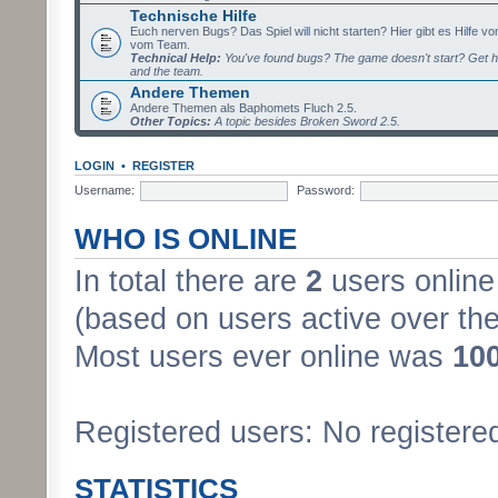
Technische Hilfe
Euch nerven Bugs? Das Spiel will nicht starten? Hier gibt es Hilfe vo
vom Team.
Technical Help:
You've found bugs? The game doesn't start? Get h
and the team.
Andere Themen
Andere Themen als Baphomets Fluch 2.5.
Other Topics:
A topic besides Broken Sword 2.5.
LOGIN
•
REGISTER
Username:
Password:
WHO IS ONLINE
In total there are
2
users online 
(based on users active over the
Most users ever online was
10
Registered users: No registere
STATISTICS