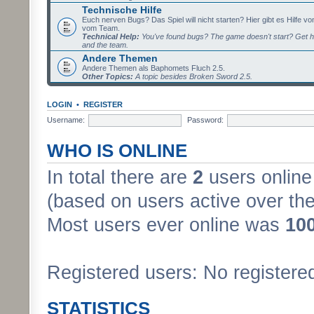
Technische Hilfe
Euch nerven Bugs? Das Spiel will nicht starten? Hier gibt es Hilfe vo
vom Team.
Technical Help:
You've found bugs? The game doesn't start? Get h
and the team.
Andere Themen
Andere Themen als Baphomets Fluch 2.5.
Other Topics:
A topic besides Broken Sword 2.5.
LOGIN
•
REGISTER
Username:
Password:
WHO IS ONLINE
In total there are
2
users online 
(based on users active over the
Most users ever online was
10
Registered users: No registere
STATISTICS