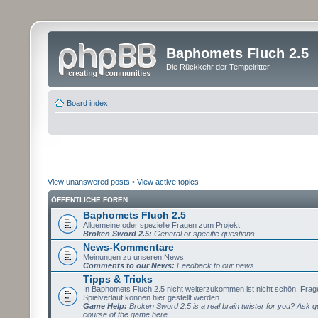
Baphomets Fluch 2.5
Die Rückkehr der Tempelritter
Board index
View unanswered posts
•
View active topics
ÖFFENTLICHE FOREN
Baphomets Fluch 2.5
Allgemeine oder spezielle Fragen zum Projekt.
Broken Sword 2.5:
General or specific questions.
News-Kommentare
Meinungen zu unseren News.
Comments to our News:
Feedback to our news.
Tipps & Tricks
In Baphomets Fluch 2.5 nicht weiterzukommen ist nicht schön. Fra
Spielverlauf können hier gestellt werden.
Game Help:
Broken Sword 2.5 is a real brain twister for you? Ask q
course of the game here.