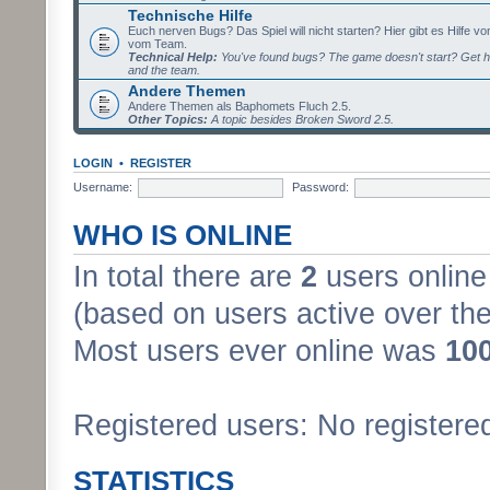
Technische Hilfe
Euch nerven Bugs? Das Spiel will nicht starten? Hier gibt es Hilfe vo
vom Team.
Technical Help:
You've found bugs? The game doesn't start? Get h
and the team.
Andere Themen
Andere Themen als Baphomets Fluch 2.5.
Other Topics:
A topic besides Broken Sword 2.5.
LOGIN
•
REGISTER
Username:
Password:
WHO IS ONLINE
In total there are
2
users online 
(based on users active over the
Most users ever online was
10
Registered users: No registere
STATISTICS