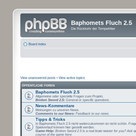
Baphomets Fluch 2.5
Die Rückkehr der Tempelritter
Board index
View unanswered posts
•
View active topics
ÖFFENTLICHE FOREN
Baphomets Fluch 2.5
Allgemeine oder spezielle Fragen zum Projekt.
Broken Sword 2.5:
General or specific questions.
News-Kommentare
Meinungen zu unseren News.
Comments to our News:
Feedback to our news.
Tipps & Tricks
In Baphomets Fluch 2.5 nicht weiterzukommen ist nicht schön. Fra
Spielverlauf können hier gestellt werden.
Game Help:
Broken Sword 2.5 is a real brain twister for you? Ask q
course of the game here.