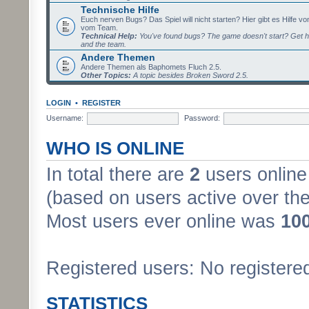
Technische Hilfe
Euch nerven Bugs? Das Spiel will nicht starten? Hier gibt es Hilfe vo
vom Team.
Technical Help:
You've found bugs? The game doesn't start? Get h
and the team.
Andere Themen
Andere Themen als Baphomets Fluch 2.5.
Other Topics:
A topic besides Broken Sword 2.5.
LOGIN
•
REGISTER
Username:
Password:
WHO IS ONLINE
In total there are
2
users online 
(based on users active over the
Most users ever online was
10
Registered users: No registere
STATISTICS