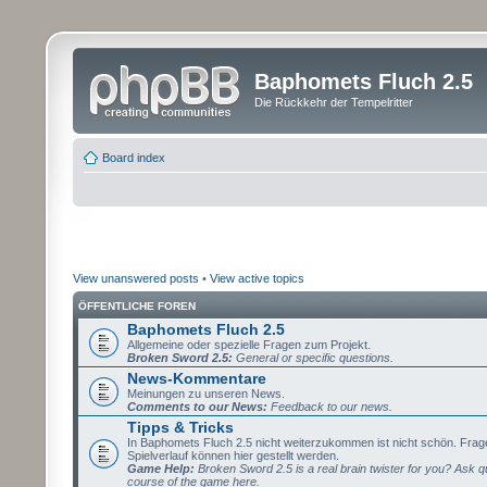
Baphomets Fluch 2.5
Die Rückkehr der Tempelritter
Board index
View unanswered posts
•
View active topics
ÖFFENTLICHE FOREN
Baphomets Fluch 2.5
Allgemeine oder spezielle Fragen zum Projekt.
Broken Sword 2.5:
General or specific questions.
News-Kommentare
Meinungen zu unseren News.
Comments to our News:
Feedback to our news.
Tipps & Tricks
In Baphomets Fluch 2.5 nicht weiterzukommen ist nicht schön. Fra
Spielverlauf können hier gestellt werden.
Game Help:
Broken Sword 2.5 is a real brain twister for you? Ask q
course of the game here.