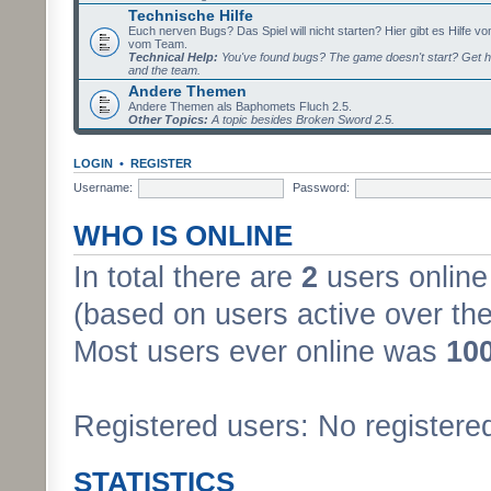
Technische Hilfe
Euch nerven Bugs? Das Spiel will nicht starten? Hier gibt es Hilfe vo
vom Team.
Technical Help:
You've found bugs? The game doesn't start? Get h
and the team.
Andere Themen
Andere Themen als Baphomets Fluch 2.5.
Other Topics:
A topic besides Broken Sword 2.5.
LOGIN
•
REGISTER
Username:
Password:
WHO IS ONLINE
In total there are
2
users online 
(based on users active over the
Most users ever online was
10
Registered users: No registere
STATISTICS