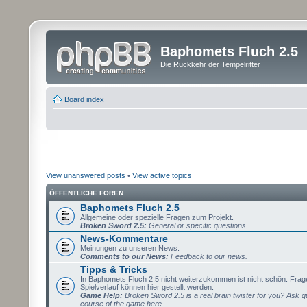
Baphomets Fluch 2.5
Die Rückkehr der Tempelritter
Board index
View unanswered posts
•
View active topics
ÖFFENTLICHE FOREN
Baphomets Fluch 2.5
Allgemeine oder spezielle Fragen zum Projekt.
Broken Sword 2.5:
General or specific questions.
News-Kommentare
Meinungen zu unseren News.
Comments to our News:
Feedback to our news.
Tipps & Tricks
In Baphomets Fluch 2.5 nicht weiterzukommen ist nicht schön. Fra
Spielverlauf können hier gestellt werden.
Game Help:
Broken Sword 2.5 is a real brain twister for you? Ask q
course of the game here.