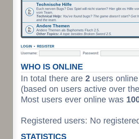
Technische Hilfe
Euch nerven Bugs? Das Spiel will nicht starten? Hier gibt es Hilfe vo
vom Team.
Technical Help:
You've found bugs? The game doesn't start? Get h
and the team.
Andere Themen
Andere Themen als Baphomets Fluch 2.5.
Other Topics:
A topic besides Broken Sword 2.5.
LOGIN
•
REGISTER
Username:
Password:
WHO IS ONLINE
In total there are
2
users online 
(based on users active over the
Most users ever online was
10
Registered users: No registere
STATISTICS