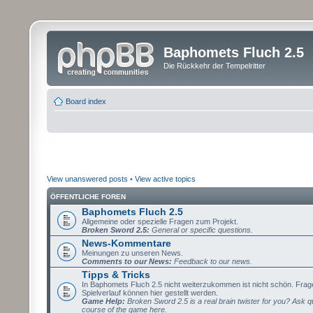
Baphomets Fluch 2.5
Die Rückkehr der Tempelritter
Board index
View unanswered posts
•
View active topics
ÖFFENTLICHE FOREN
Baphomets Fluch 2.5
Allgemeine oder spezielle Fragen zum Projekt.
Broken Sword 2.5:
General or specific questions.
News-Kommentare
Meinungen zu unseren News.
Comments to our News:
Feedback to our news.
Tipps & Tricks
In Baphomets Fluch 2.5 nicht weiterzukommen ist nicht schön. Fra
Spielverlauf können hier gestellt werden.
Game Help:
Broken Sword 2.5 is a real brain twister for you? Ask q
course of the game here.