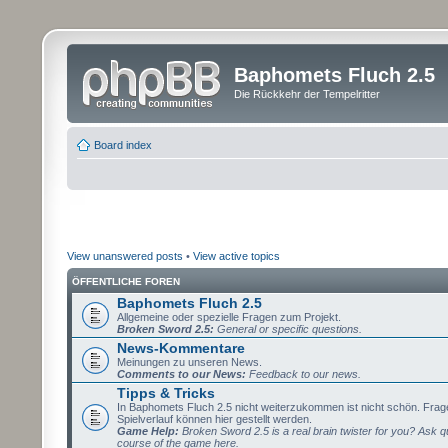
Baphomets Fluch 2.5
Die Rückkehr der Tempelritter
Board index
View unanswered posts
•
View active topics
ÖFFENTLICHE FOREN
Baphomets Fluch 2.5
Allgemeine oder spezielle Fragen zum Projekt.
Broken Sword 2.5:
General or specific questions.
News-Kommentare
Meinungen zu unseren News.
Comments to our News:
Feedback to our news.
Tipps & Tricks
In Baphomets Fluch 2.5 nicht weiterzukommen ist nicht schön. Fra
Spielverlauf können hier gestellt werden.
Game Help:
Broken Sword 2.5 is a real brain twister for you? Ask q
course of the game here.