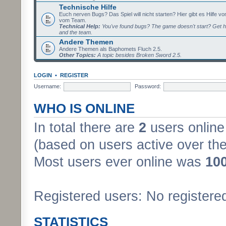
Technische Hilfe
Euch nerven Bugs? Das Spiel will nicht starten? Hier gibt es Hilfe vo
vom Team.
Technical Help:
You've found bugs? The game doesn't start? Get h
and the team.
Andere Themen
Andere Themen als Baphomets Fluch 2.5.
Other Topics:
A topic besides Broken Sword 2.5.
LOGIN
•
REGISTER
Username:
Password:
WHO IS ONLINE
In total there are
2
users online 
(based on users active over the
Most users ever online was
10
Registered users: No registere
STATISTICS