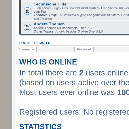
Technische Hilfe
Euch nerven Bugs? Das Spiel will nicht starten? Hier gibt es Hilfe vo
vom Team.
Technical Help:
You've found bugs? The game doesn't start? Get h
and the team.
Andere Themen
Andere Themen als Baphomets Fluch 2.5.
Other Topics:
A topic besides Broken Sword 2.5.
LOGIN
•
REGISTER
Username:
Password:
WHO IS ONLINE
In total there are
2
users online 
(based on users active over the
Most users ever online was
10
Registered users: No registere
STATISTICS