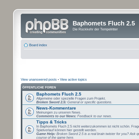
Baphomets Fluch 2.5
Die Rückkehr der Tempelritter
Board index
View unanswered posts
•
View active topics
ÖFFENTLICHE FOREN
Baphomets Fluch 2.5
Allgemeine oder spezielle Fragen zum Projekt.
Broken Sword 2.5:
General or specific questions.
News-Kommentare
Meinungen zu unseren News.
Comments to our News:
Feedback to our news.
Tipps & Tricks
In Baphomets Fluch 2.5 nicht weiterzukommen ist nicht schön. Fra
Spielverlauf können hier gestellt werden.
Game Help:
Broken Sword 2.5 is a real brain twister for you? Ask q
course of the game here.