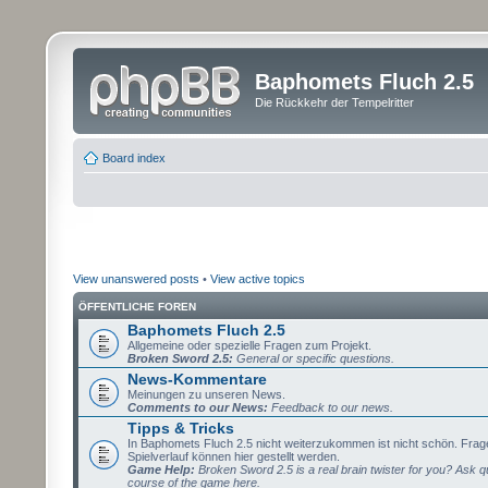
Baphomets Fluch 2.5
Die Rückkehr der Tempelritter
Board index
View unanswered posts
•
View active topics
ÖFFENTLICHE FOREN
Baphomets Fluch 2.5
Allgemeine oder spezielle Fragen zum Projekt.
Broken Sword 2.5:
General or specific questions.
News-Kommentare
Meinungen zu unseren News.
Comments to our News:
Feedback to our news.
Tipps & Tricks
In Baphomets Fluch 2.5 nicht weiterzukommen ist nicht schön. Fra
Spielverlauf können hier gestellt werden.
Game Help:
Broken Sword 2.5 is a real brain twister for you? Ask q
course of the game here.