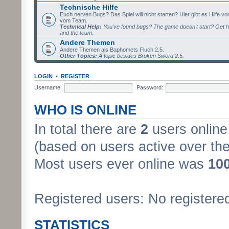
Technische Hilfe
Euch nerven Bugs? Das Spiel will nicht starten? Hier gibt es Hilfe vo
vom Team.
Technical Help:
You've found bugs? The game doesn't start? Get h
and the team.
Andere Themen
Andere Themen als Baphomets Fluch 2.5.
Other Topics:
A topic besides Broken Sword 2.5.
LOGIN
•
REGISTER
Username:
Password:
WHO IS ONLINE
In total there are
2
users online 
(based on users active over the
Most users ever online was
10
Registered users: No registere
STATISTICS