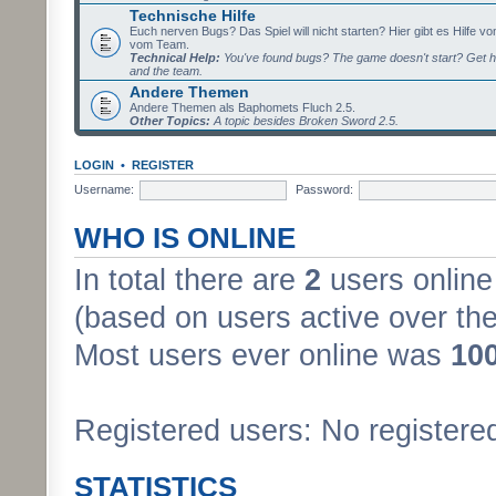
Technische Hilfe
Euch nerven Bugs? Das Spiel will nicht starten? Hier gibt es Hilfe vo
vom Team.
Technical Help:
You've found bugs? The game doesn't start? Get h
and the team.
Andere Themen
Andere Themen als Baphomets Fluch 2.5.
Other Topics:
A topic besides Broken Sword 2.5.
LOGIN
•
REGISTER
Username:
Password:
WHO IS ONLINE
In total there are
2
users online 
(based on users active over the
Most users ever online was
10
Registered users: No registere
STATISTICS