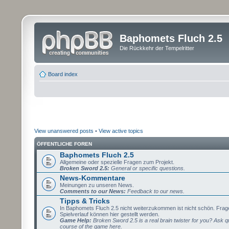
Baphomets Fluch 2.5
Die Rückkehr der Tempelritter
Board index
View unanswered posts
•
View active topics
ÖFFENTLICHE FOREN
Baphomets Fluch 2.5
Allgemeine oder spezielle Fragen zum Projekt.
Broken Sword 2.5:
General or specific questions.
News-Kommentare
Meinungen zu unseren News.
Comments to our News:
Feedback to our news.
Tipps & Tricks
In Baphomets Fluch 2.5 nicht weiterzukommen ist nicht schön. Fra
Spielverlauf können hier gestellt werden.
Game Help:
Broken Sword 2.5 is a real brain twister for you? Ask q
course of the game here.