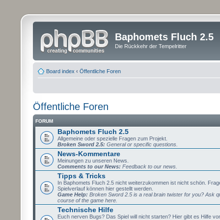
Baphomets Fluch 2.5
Die Rückkehr der Tempelritter
Board index
‹
Öffentliche Foren
Öffentliche Foren
FORUM
Baphomets Fluch 2.5
Allgemeine oder spezielle Fragen zum Projekt.
Broken Sword 2.5:
General or specific questions.
News-Kommentare
Meinungen zu unseren News.
Comments to our News:
Feedback to our news.
Tipps & Tricks
In Baphomets Fluch 2.5 nicht weiterzukommen ist nicht schön. Fra
Spielverlauf können hier gestellt werden.
Game Help:
Broken Sword 2.5 is a real brain twister for you? Ask q
course of the game here.
Technische Hilfe
Euch nerven Bugs? Das Spiel will nicht starten? Hier gibt es Hilfe vo