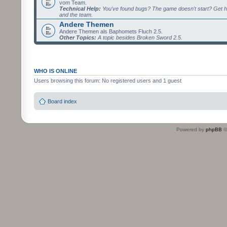
vom Team.
Technical Help:
You've found bugs? The game doesn't start? Get h
and the team.
Andere Themen
Andere Themen als Baphomets Fluch 2.5.
Other Topics:
A topic besides Broken Sword 2.5.
WHO IS ONLINE
Users browsing this forum: No registered users and 1 guest
Board index
Powered by
phpBB
©