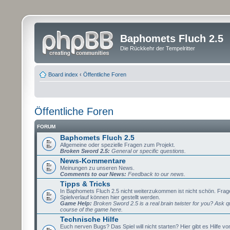
Baphomets Fluch 2.5
Die Rückkehr der Tempelritter
Board index
‹
Öffentliche Foren
Öffentliche Foren
FORUM
Baphomets Fluch 2.5
Allgemeine oder spezielle Fragen zum Projekt.
Broken Sword 2.5:
General or specific questions.
News-Kommentare
Meinungen zu unseren News.
Comments to our News:
Feedback to our news.
Tipps & Tricks
In Baphomets Fluch 2.5 nicht weiterzukommen ist nicht schön. Fra
Spielverlauf können hier gestellt werden.
Game Help:
Broken Sword 2.5 is a real brain twister for you? Ask q
course of the game here.
Technische Hilfe
Euch nerven Bugs? Das Spiel will nicht starten? Hier gibt es Hilfe vo