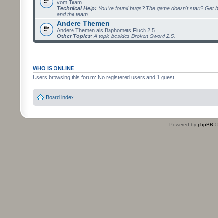
vom Team.
Technical Help:
You've found bugs? The game doesn't start? Get h
and the team.
Andere Themen
Andere Themen als Baphomets Fluch 2.5.
Other Topics:
A topic besides Broken Sword 2.5.
WHO IS ONLINE
Users browsing this forum: No registered users and 1 guest
Board index
Powered by
phpBB
©