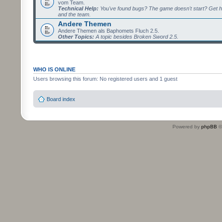
vom Team.
Technical Help:
You've found bugs? The game doesn't start? Get h
and the team.
Andere Themen
Andere Themen als Baphomets Fluch 2.5.
Other Topics:
A topic besides Broken Sword 2.5.
WHO IS ONLINE
Users browsing this forum: No registered users and 1 guest
Board index
Powered by
phpBB
©