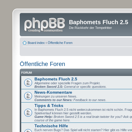
Baphomets Fluch 2.5
Die Rückkehr der Tempelritter
Board index
‹
Öffentliche Foren
Öffentliche Foren
FORUM
Baphomets Fluch 2.5
Allgemeine oder spezielle Fragen zum Projekt.
Broken Sword 2.5:
General or specific questions.
News-Kommentare
Meinungen zu unseren News.
Comments to our News:
Feedback to our news.
Tipps & Tricks
In Baphomets Fluch 2.5 nicht weiterzukommen ist nicht schön. Fra
Spielverlauf können hier gestellt werden.
Game Help:
Broken Sword 2.5 is a real brain twister for you? Ask q
course of the game here.
Technische Hilfe
Euch nerven Bugs? Das Spiel will nicht starten? Hier gibt es Hilfe vo