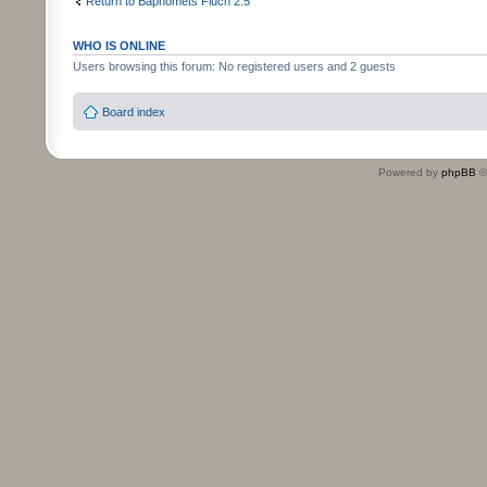
Return to Baphomets Fluch 2.5
WHO IS ONLINE
Users browsing this forum: No registered users and 2 guests
Board index
Powered by
phpBB
©