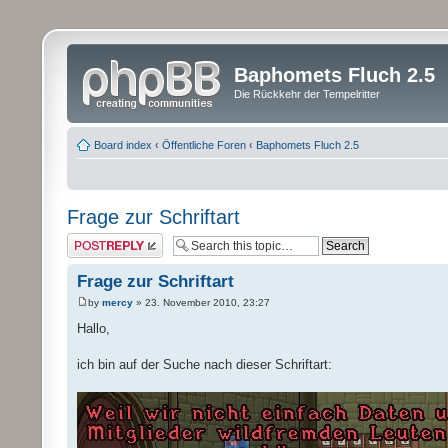
Baphomets Fluch 2.5
Die Rückkehr der Tempelritter
Board index
‹
Öffentliche Foren
‹
Baphomets Fluch 2.5
Frage zur Schriftart
Post a reply
Frage zur Schriftart
by
mercy
» 23. November 2010, 23:27
Hallo,
ich bin auf der Suche nach dieser Schriftart: