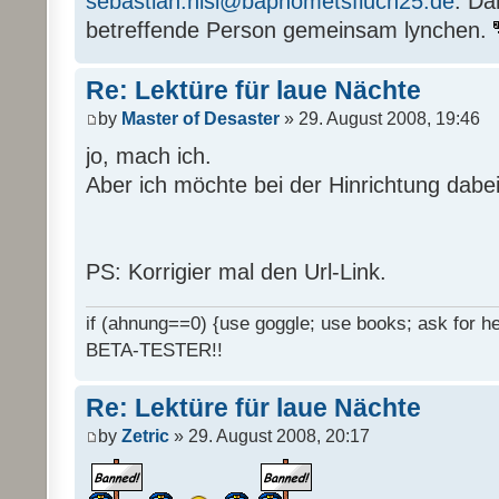
sebastian.nisi@baphometsfluch25.de
. Da
betreffende Person gemeinsam lynchen.
Re: Lektüre für laue Nächte
by
Master of Desaster
» 29. August 2008, 19:46
jo, mach ich.
Aber ich möchte bei der Hinrichtung dabei
PS: Korrigier mal den Url-Link.
if (ahnung==0) {use goggle; use books; ask for hel
BETA-TESTER!!
Re: Lektüre für laue Nächte
by
Zetric
» 29. August 2008, 20:17