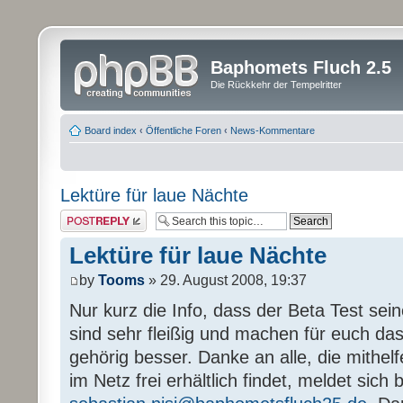
Baphomets Fluch 2.5
Die Rückkehr der Tempelritter
Board index
‹
Öffentliche Foren
‹
News-Kommentare
Lektüre für laue Nächte
Post a reply
Lektüre für laue Nächte
by
Tooms
» 29. August 2008, 19:37
Nur kurz die Info, dass der Beta Test sein
sind sehr fleißig und machen für euch das
gehörig besser. Danke an alle, die mithel
im Netz frei erhältlich findet, meldet sich b