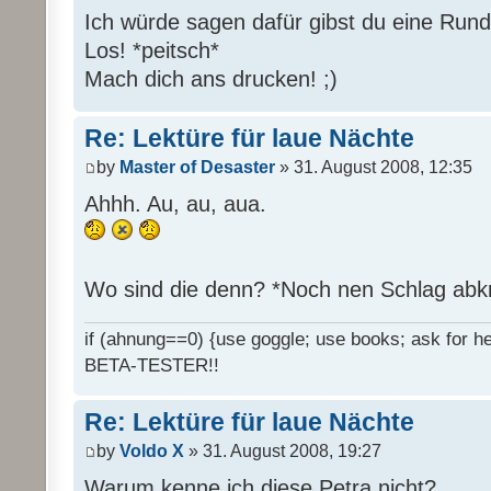
Ich würde sagen dafür gibst du eine Rund
Los! *peitsch*
Mach dich ans drucken! ;)
Re: Lektüre für laue Nächte
by
Master of Desaster
» 31. August 2008, 12:35
Ahhh. Au, au, aua.
Wo sind die denn? *Noch nen Schlag abk
if (ahnung==0) {use goggle; use books; ask for hel
BETA-TESTER!!
Re: Lektüre für laue Nächte
by
Voldo X
» 31. August 2008, 19:27
Warum kenne ich diese Petra nicht?