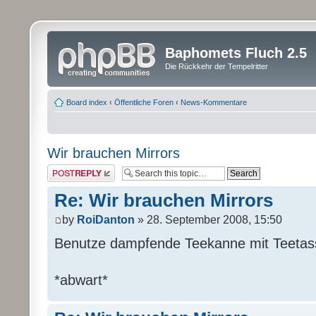
Baphomets Fluch 2.5
Die Rückkehr der Tempelritter
Board index
‹
Öffentliche Foren
‹
News-Kommentare
Wir brauchen Mirrors
Post a reply
Re: Wir brauchen Mirrors
by
RoiDanton
» 28. September 2008, 15:50
Benutze dampfende Teekanne mit Teetas
*abwart*