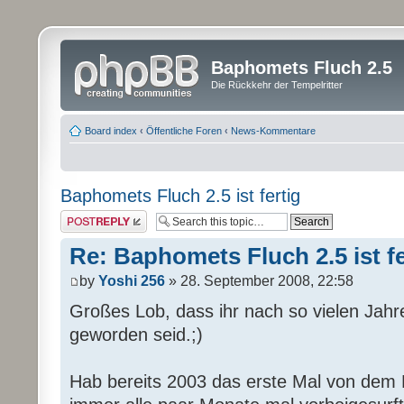
Baphomets Fluch 2.5
Die Rückkehr der Tempelritter
Board index
‹
Öffentliche Foren
‹
News-Kommentare
Baphomets Fluch 2.5 ist fertig
Post a reply
Re: Baphomets Fluch 2.5 ist fe
by
Yoshi 256
» 28. September 2008, 22:58
Großes Lob, dass ihr nach so vielen Jahr
geworden seid.;)
Hab bereits 2003 das erste Mal von dem 