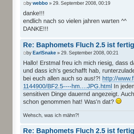
by
webbo
» 29. September 2008, 00:19
danke!!!
endlich nach so vielen jahren warten ^^
DANKE!!!
Re: Baphomets Fluch 2.5 ist ferti
by
EarlSnake
» 29. September 2008, 00:21
Hallo! Erstmal freu ich mich riesig, dass da
und dass ich's geschafft hab, runterzulade
bei euch allen auch so aus!?!
http://www.f
1144900/BF2.5----hm....JPG.html
In jedem
sensitiven Dinge dauernd angezeigt. Auc
schon genommen hat! Was'n dat?
Wehsch, was ich mähn?!
Re: Baphomets Fluch 2.5 ist ferti