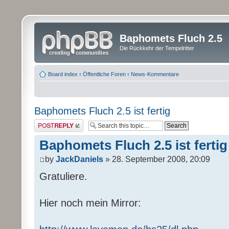
Baphomets Fluch 2.5
Die Rückkehr der Tempelritter
Board index
‹
Öffentliche Foren
‹
News-Kommentare
Baphomets Fluch 2.5 ist fertig
Post a reply
Baphomets Fluch 2.5 ist fertig
by
JackDaniels
» 28. September 2008, 20:09
Gratuliere.
Hier noch mein Mirror: