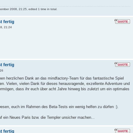
mber 2008, 21:25, edited 1 time in total.
 fertig
8, 21:24
 fertig
:26
nen herzlichen Dank an das mindfactory-Team für das fantastische Spiel
. Vielen, vielen Dank für dieses herausragende, exzellente Adventure und
ermögen, dass ihr euch über acht Jahre hinweg bis zuletzt um ein optimales
wesen, euch im Rahmen des Beta-Tests ein wenig helfen zu dürfen :).
uf ein Neues Paris bzw. die Templer unsicher machen...
 fertig