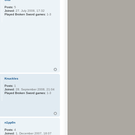
Posts:
5
Joined:
27. July 2008, 17:32
Played Broken Sword games:
1-3
Knuckles
Posts:
1
Joined:
28. September 2008, 21:04
Played Broken Sword games:
1-3
n1pp0n
Posts:
4
Joined:
1. December 2007, 18:07