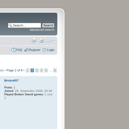
Advanced search
FAQ
Register
Login
sts •
Page
2
of
8
•
...
1
2
3
4
5
8
Brisko007
Posts:
1
Joined:
28. September 2008, 20:36
Played Broken Sword games:
1 und
2