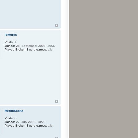
lemures
Posts:
1
Joined:
28. September 2008, 20:37
Played Broken Sword games:
alle
MerlinScone
Posts:
6
Joined:
27. July 2008, 10:29
Played Broken Sword games:
alle