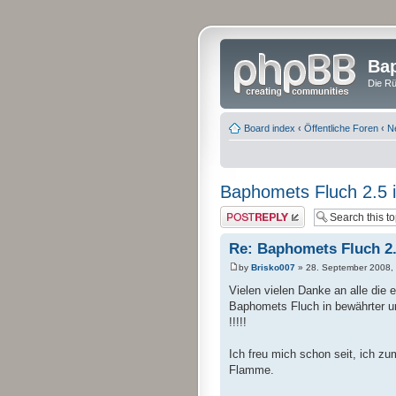
Bap
Die Rü
Board index
‹
Öffentliche Foren
‹
N
Baphomets Fluch 2.5 is
Post a reply
Re: Baphomets Fluch 2.5
by
Brisko007
» 28. September 2008,
Vielen vielen Danke an alle die 
Baphomets Fluch in bewährter un
!!!!!
Ich freu mich schon seit, ich z
Flamme.