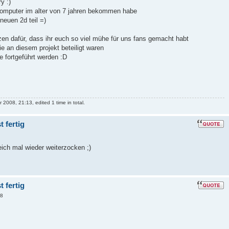
y :)
n computer im alter von 7 jahren bekommen habe
neuen 2d teil =)
n dafür, dass ihr euch so viel mühe für uns fans gemacht habt
ie an diesem projekt beteiligt waren
 fortgeführt werden :D
2008, 21:13, edited 1 time in total.
 fertig
leich mal wieder weiterzocken ;)
 fertig
18