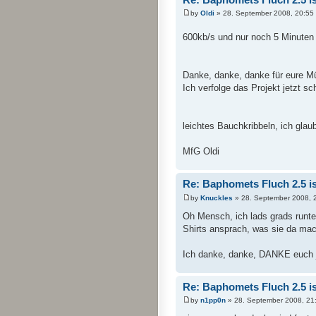
by
Oldi
» 28. September 2008, 20:55
600kb/s und nur noch 5 Minute
Danke, danke, danke für eure Mü
Ich verfolge das Projekt jetzt s
leichtes Bauchkribbeln, ich glaub
MfG Oldi
Re: Baphomets Fluch 2.5 ist
by
Knuckles
» 28. September 2008, 
Oh Mensch, ich lads grads runter
Shirts ansprach, was sie da mach
Ich danke, danke, DANKE euch je
Re: Baphomets Fluch 2.5 ist
by
n1pp0n
» 28. September 2008, 21