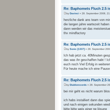
Re: Baphomets Fluch 2.5 ist
by
Davinci
» 28. September 2008, 21
herzliche dank ans team von min
die langen jahre wartezeit haben 
dann werden wir das meisterstue
thx mindfactory
Re: Baphomets Fluch 2.5 ist
by
Sonic [1337]
» 28. September 200
Ich hab jetzt ca. 40Minuten gesp
das was ihr geschaffen habt ! Ic
euch noch Viel Erfolg in weitere
Für heute mache ich eine Pause
Re: Baphomets Fluch 2.5 ist
by
Diablorecords
» 28. September 20
bei mir geht es nicht warum blo
ich habs installiert dann das sp
und nach einigen sekunden wiede
bitte bitte weis einer ne lösung