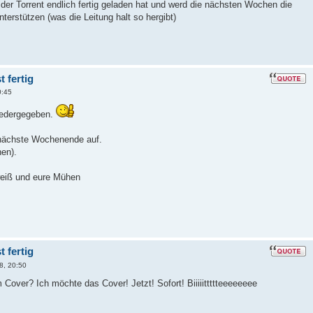
der Torrent endlich fertig geladen hat und werd die nächsten Wochen die
unterstützen (was die Leitung halt so hergibt)
 fertig
0:45
iedergegeben.
 nächste Wochenende auf.
hen).
weiß und eure Mühen
 fertig
8, 20:50
Cover? Ich möchte das Cover! Jetzt! Sofort! Biiiiittttteeeeeeee