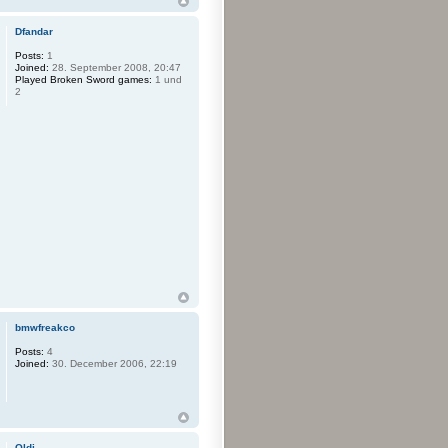
Dfandar
Posts:
1
Joined:
28. September 2008, 20:47
Played Broken Sword games:
1 und
2
bmwfreakco
Posts:
4
Joined:
30. December 2006, 22:19
Oldi