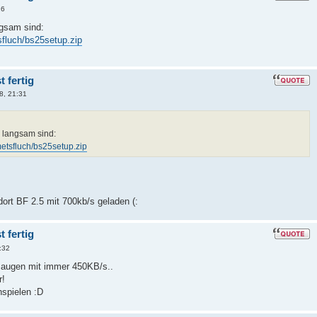
26
ngsam sind:
sfluch/bs25setup.zip
 fertig
8, 21:31
 langsam sind:
metsfluch/bs25setup.zip
ort BF 2.5 mit 700kb/s geladen (:
 fertig
:32
augen mit immer 450KB/s..
r!
hspielen :D