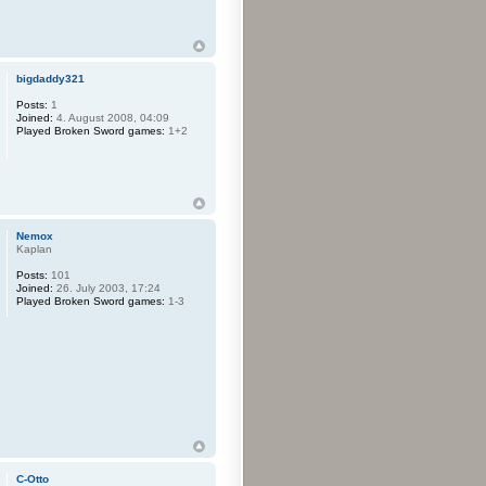
bigdaddy321
Posts:
1
Joined:
4. August 2008, 04:09
Played Broken Sword games:
1+2
Nemox
Kaplan
Posts:
101
Joined:
26. July 2003, 17:24
Played Broken Sword games:
1-3
C-Otto