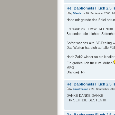
Re: Baphomets Fluch 2.5 ist
by
Dfandar
» 28. September 2008, 20
Habe mir gerade das Spiel herun
Ersteindruck...UMWERFEND!!!
Besonders die leichten Seitenhie
Sofort war das alte BF-Feeling w
Das Warten hat sich auf alle Fäll
Nach Zak2 wieder so ein Knaller
Ein großes Lob für eure Mühen
MFG
Dfandar(TR)
Re: Baphomets Fluch 2.5 ist
by
bmwfreakco
» 28. September 200
DANKE DANKE DANKE
IHR SEIT DIE BESTEN !!!
Re: Baphomets Fluch 2.5 ist