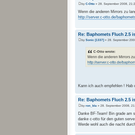
by
C-Otto
» 28. September 2008, 21:
Wenn die anderen Mirrors zu la
http://server.c-otto.de/baphomet
Re: Baphomets Fluch 2.5 ist
by
Sonic [1337]
» 28. September 200
C-Otto wrote:
Wenn die anderen Mirrors zu
http://server.c-otto.de/bapho
Kann ich auch empfehlen ! Hab d
Re: Baphomets Fluch 2.5 ist
by
ron_bla
» 28. September 2008, 21
Danke BF-Team! Bin grade am s
danke c-otto für den guten serve
Werde wohl auch die nacht durc