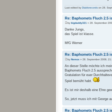
Last edited by
Diablorecords
on 28. Septe
Re: Baphomets Fluch 2.5 ist
by
bigdaddy321
» 28. September 200
Danke Jungs,
das Spiel ist klasse.
MfG Werner
Re: Baphomets Fluch 2.5 ist
by
Nemox
» 28. September 2008, 21
An dieser Stelle möchte ich mei
Baphomets Fluch 2.5 aussprechen
Gratulation für euer Durchhaltev
Spiel bemüht habt.
Es ist mir deshalb eine Ehre ge
So, jetzt muss ich mit George a
Re: Baphomets Fluch 2.5 ist