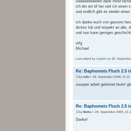
vieeeeeeeeelen dank mind factor
ich bin ein bf fan seit ich eine
und endlich gibt es wieder einen 
ich danke euch von ganzem herze
dickes lob und respekt an alle, d
und nun kann georges geschichte
mfg
Michael
Last edited by
n1pp0n
on 28. September 
Re: Baphomets Fluch 2.5 ist
by
m4h
» 28. September 2008, 21:11
suuuper arbeit geleistet leute! g
Re: Baphomets Fluch 2.5 ist
by
Malko
» 28. September 2008, 21:
Danke!