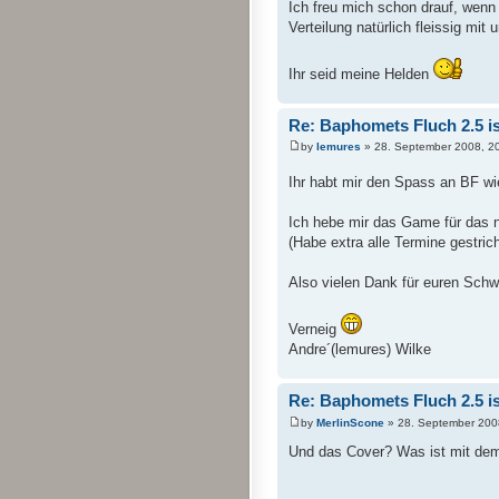
Ich freu mich schon drauf, wenn 
Verteilung natürlich fleissig mit 
Ihr seid meine Helden
Re: Baphomets Fluch 2.5 ist
by
lemures
» 28. September 2008, 2
Ihr habt mir den Spass an BF w
Ich hebe mir das Game für das
(Habe extra alle Termine gestric
Also vielen Dank für euren Sch
Verneig
Andre´(lemures) Wilke
Re: Baphomets Fluch 2.5 ist
by
MerlinScone
» 28. September 200
Und das Cover? Was ist mit dem 