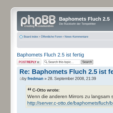
Baphomets Fluch 2.5
Die Rückkehr der Tempelritter
Board index
‹
Öffentliche Foren
‹
News-Kommentare
Baphomets Fluch 2.5 ist fertig
Post a reply
Re: Baphomets Fluch 2.5 ist fe
by
fredman
» 28. September 2008, 21:39
C-Otto wrote:
Wenn die anderen Mirrors zu langsam s
http://server.c-otto.de/baphometsfluch/