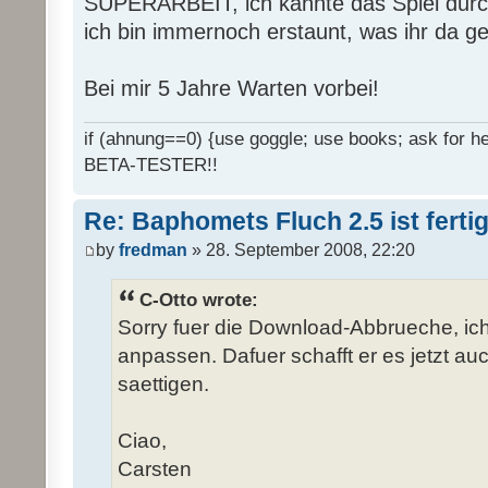
SUPERARBEIT, ich kannte das Spiel durc
ich bin immernoch erstaunt, was ihr da g
Bei mir 5 Jahre Warten vorbei!
if (ahnung==0) {use goggle; use books; ask for hel
BETA-TESTER!!
Re: Baphomets Fluch 2.5 ist ferti
by
fredman
» 28. September 2008, 22:20
C-Otto wrote:
Sorry fuer die Download-Abbrueche, ic
anpassen. Dafuer schafft er es jetzt auc
saettigen.
Ciao,
Carsten