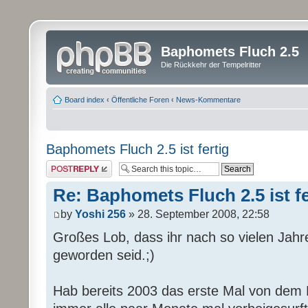
Baphomets Fluch 2.5
Die Rückkehr der Tempelritter
Board index
‹
Öffentliche Foren
‹
News-Kommentare
Baphomets Fluch 2.5 ist fertig
Post a reply
Re: Baphomets Fluch 2.5 ist fe
by
Yoshi 256
» 28. September 2008, 22:58
Großes Lob, dass ihr nach so vielen Jahr
geworden seid.;)
Hab bereits 2003 das erste Mal von dem 