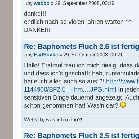
by
webbo
» 29. September 2008, 00:19
danke!!!
endlich nach so vielen jahren warten ^^
DANKE!!!
Re: Baphomets Fluch 2.5 ist ferti
by
EarlSnake
» 29. September 2008, 00:21
Hallo! Erstmal freu ich mich riesig, dass da
und dass ich's geschafft hab, runterzulade
bei euch allen auch so aus!?!
http://www.f
1144900/BF2.5----hm....JPG.html
In jedem
sensitiven Dinge dauernd angezeigt. Auc
schon genommen hat! Was'n dat?
Wehsch, was ich mähn?!
Re: Baphomets Fluch 2.5 ist ferti