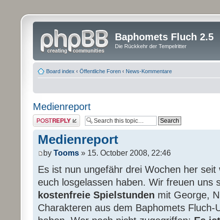
Baphomets Fluch 2.5
Die Rückkehr der Tempelritter
Board index
‹
Öffentliche Foren
‹
News-Kommentare
Medienreport
Post a reply
Medienreport
by
Tooms
» 15. October 2008, 22:46
Es ist nun ungefähr drei Wochen her seit
euch losgelassen haben. Wir freuen uns s
kostenfreie Spielstunden
mit George, Ni
Charakteren aus dem Baphomets Fluch-U