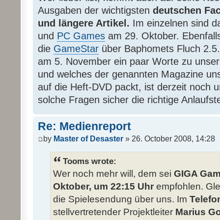
Ausgaben der wichtigsten
deutschen Fa
und längere Artikel.
Im einzelnen sind 
und
PC Games
am 29. Oktober. Ebenfalls
die
GameStar
über Baphomets Fluch 2.5
am 5. November ein paar Worte zu unser
und welches der genannten Magazine unser
auf die Heft-DVD packt, ist derzeit noch u
solche Fragen sicher die richtige Anlaufste
Re: Medienreport
by
Master of Desaster
» 26. October 2008, 14:28
Tooms wrote:
Wer noch mehr will, dem sei
GIGA Game
Oktober, um 22:15 Uhr
empfohlen. Glei
die Spielesendung über uns. Im
Telefo
stellvertretender Projektleiter
Marius G