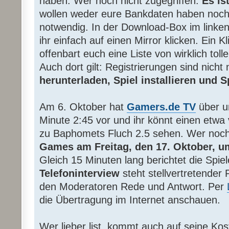
haben. Wer noch nicht zugegriffen:
Es ist
wollen weder eure Bankdaten haben noch i
notwendig. In der Download-Box im linke
ihr einfach auf einen Mirror klicken. Ein K
offenbart euch eine Liste von wirklich tol
Auch dort gilt: Registrierungen sind nicht
herunterladen, Spiel installieren und 
Am 6. Oktober hat
Gamers.de TV
über 
Minute 2:45 vor und ihr könnt einen etwa 
zu Baphomets Fluch 2.5 sehen. Wer noch
Games am Freitag, den 17. Oktober, u
Gleich 15 Minuten lang berichtet die Spi
Telefoninterview
steht stellvertretender 
den Moderatoren Rede und Antwort. Per
die Übertragung im Internet anschauen.
Wer lieber list, kommt auch auf seine Ko