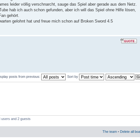
mes leider völlig verschnarcht, sauge das Spiel aber gerade aus dem Netz.
ube hab ich auch schon gefunden, aber ich will das Spiel ohne Hilfe lösen,
Fan gehört.
s warten gelohnt hat und freue mich schon auf Broken Sword 4.5
isplay posts from previous:
Sort by
d users and 2 guests
The team
•
Delete all bo