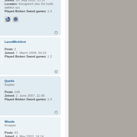
Joined:
26. May 2002, 21:37
Location:
Königreich (der Ort heißt
wirklich so)
Played Broken Sword games:
1-3
LasstMichArzt
Posts:
2
Joined:
7. March 2009, 04:23
Played Broken Sword games:
1 2
Quelle
Kaplan
Posts:
149
Joined:
2. June 2007, 11:48
Played Broken Sword games:
1-3
Woods
Knappe
Posts:
43
Joined:
4. May 2003, 14:14