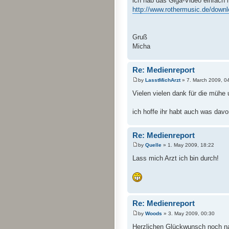
ich hab das Giga-Video einfach 
http://www.rothermusic.de/downl
Gruß
Micha
Re: Medienreport
by
LasstMichArzt
» 7. March 2009, 0
Vielen vielen dank für die mühe u
ich hoffe ihr habt auch was davo
Re: Medienreport
by
Quelle
» 1. May 2009, 18:22
Lass mich Arzt ich bin durch!
Re: Medienreport
by
Woods
» 3. May 2009, 00:30
Herzlichen Glückwunsch noch na