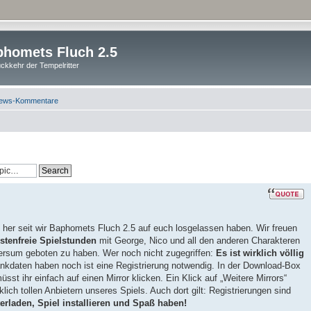
homets Fluch 2.5
ckkehr der Tempelritter
ews-Kommentare
 her seit wir Baphomets Fluch 2.5 auf euch losgelassen haben. Wir freuen
stenfreie Spielstunden
mit George, Nico und all den anderen Charakteren
rsum geboten zu haben. Wer noch nicht zugegriffen:
Es ist wirklich völlig
nkdaten haben noch ist eine Registrierung notwendig. In der Download-Box
sst ihr einfach auf einen Mirror klicken. Ein Klick auf „Weitere Mirrors“
klich tollen Anbietern unseres Spiels. Auch dort gilt: Registrierungen sind
erladen, Spiel installieren und Spaß haben!