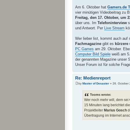
Am 6. Oktober hat
Gamers.de 
vier minütigen Videobeitrag zu 
Freitag, den 17. Oktober, um 2
über uns. Im
Telefoninterview
s
und Antwort. Per
Live Stream
kön
Wer lieber list, kommt auch auf
Fachmagazine
gibt es
kürzere 
PC Games
am 29. Oktober. Eben
Computer Bild Spiele
weiß am 5.
der genannten Magazine unser Spi
Unser Forum ist für solche Fragen
Re: Medienreport
by
Master of Desaster
» 26. October 
Tooms wrote:
Wer noch mehr will, dem sei
15 Minuten lang berichtet d
Projektleiter
Marius Gosch
d
Übertragung im Internet ans