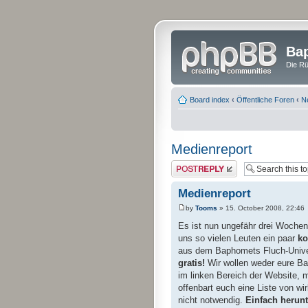
Bap
Die Rü
Board index
‹
Öffentliche Foren
‹
N
Medienreport
Post a reply
Medienreport
by
Tooms
» 15. October 2008, 22:46
Es ist nun ungefähr drei Wochen
uns so vielen Leuten ein paar
ko
aus dem Baphomets Fluch-Unive
gratis!
Wir wollen weder eure Ba
im linken Bereich der Website, mü
offenbart euch eine Liste von wir
nicht notwendig.
Einfach herunt