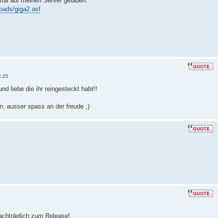
mal auf meinen Server geladen:
oads/giga2.asf
4:25
nd liebe die ihr reingesteckt habt!!
n, ausser spass an der freude ;)
chträglich zum Release!