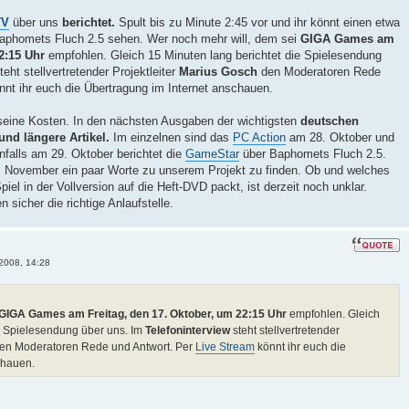
TV
über uns
berichtet.
Spult bis zu Minute 2:45 vor und ihr könnt einen etwa
Baphomets Fluch 2.5 sehen. Wer noch mehr will, dem sei
GIGA Games am
2:15 Uhr
empfohlen. Gleich 15 Minuten lang berichtet die Spielesendung
teht stellvertretender Projektleiter
Marius Gosch
den Moderatoren Rede
nt ihr euch die Übertragung im Internet anschauen.
 seine Kosten. In den nächsten Ausgaben der wichtigsten
deutschen
und längere Artikel.
Im einzelnen sind das
PC Action
am 28. Oktober und
falls am 29. Oktober berichtet die
GameStar
über Baphomets Fluch 2.5.
 November ein paar Worte zu unserem Projekt zu finden. Ob und welches
el in der Vollversion auf die Heft-DVD packt, ist derzeit noch unklar.
 sicher die richtige Anlaufstelle.
2008, 14:28
GIGA Games am Freitag, den 17. Oktober, um 22:15 Uhr
empfohlen. Gleich
ie Spielesendung über uns. Im
Telefoninterview
steht stellvertretender
en Moderatoren Rede und Antwort. Per
Live Stream
könnt ihr euch die
chauen.