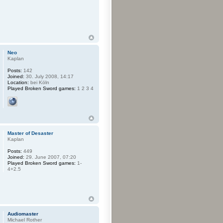
Neo
Kaplan
Posts:
142
Joined:
30. July 2008, 14:17
Location:
bei Köln
Played Broken Sword games:
1 2 3 4
Master of Desaster
Kaplan
Posts:
449
Joined:
29. June 2007, 07:20
Played Broken Sword games:
1-
4+2.5
Audiomaster
Michael Rother