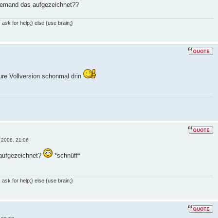
 jemand das aufgezeichnet??
ask for help;} else {use brain;}
ure Vollversion schonmal drin
 2008, 21:06
 aufgezeichnet?
*schnüff*
ask for help;} else {use brain;}