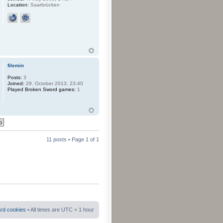
Location:
Saarbrücken
filemin
Posts:
3
Joined:
29. October 2013, 23:40
Played Broken Sword games:
1
11 posts • Page
1
of
1
ard cookies
• All times are UTC + 1 hour