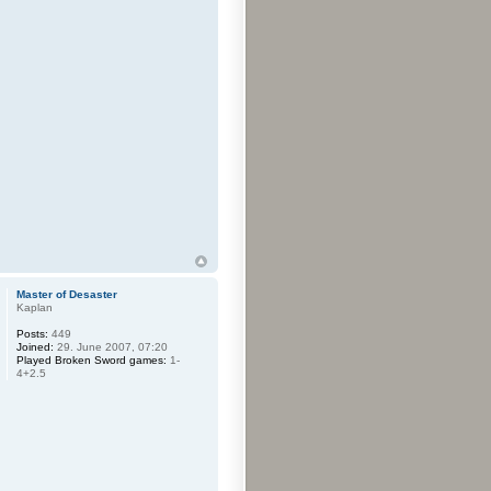
Master of Desaster
Kaplan
Posts:
449
Joined:
29. June 2007, 07:20
Played Broken Sword games:
1-
4+2.5