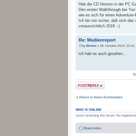
Hab die CD Version in der PC Ga
Den ersten Walkthrough bei YouT
wie es sich für einen Adventure-
Ich bin mir sicher, daß sich da
voraussichtlich 2018 ;-)
Re: Medienreport
by
filemin
» 29. October 2013, 23:41
ich hab es auch gesehen...
D
Post a reply
Return to News-Kommentare
WHO IS ONLINE
Users browsing this forum: No registere
Board index