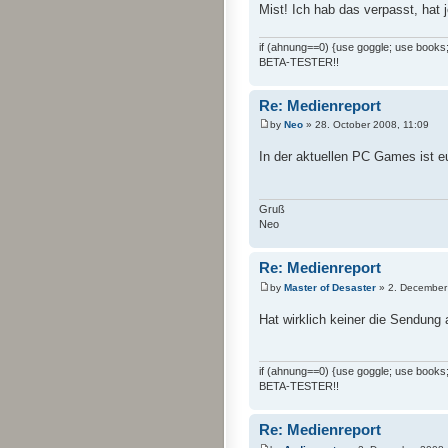
Mist! Ich hab das verpasst, hat
if (ahnung==0) {use goggle; use books; 
BETA-TESTER!!
Re: Medienreport
by
Neo
» 28. October 2008, 11:09
In der aktuellen PC Games ist e
Gruß
Neo
Re: Medienreport
by
Master of Desaster
» 2. December
Hat wirklich keiner die Sendung
if (ahnung==0) {use goggle; use books; 
BETA-TESTER!!
Re: Medienreport