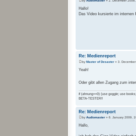
by
Audiomaster
» 2. December 2008,
Hallo!
Das Video kursierte im internen F
Re: Medienreport
by
Master of Desaster
» 3. December
Yeah!
Oder gibt allen Zugang zum int
if (ahnung==0) {use goggle; use books; 
BETA-TESTER!!
Re: Medienreport
by
Audiomaster
» 6. January 2009, 1
Hallo,