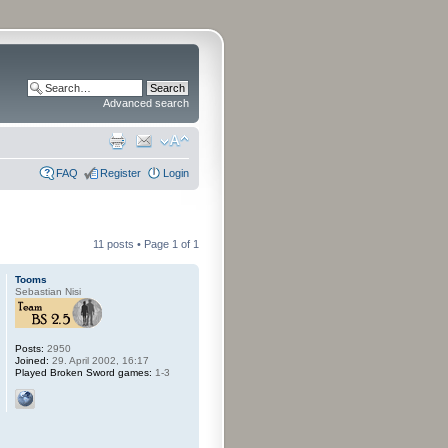
Advanced search
FAQ
Register
Login
11 posts • Page
1
of
1
Tooms
Sebastian Nisi
Posts:
2950
Joined:
29. April 2002, 16:17
Played Broken Sword games:
1-3