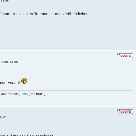
 23:58
orum. Vielleicht sollte man es mal veröffentlichen...
 2008, 14:55
ernen Forum!
ask for help;} else {use brain;}
9:47