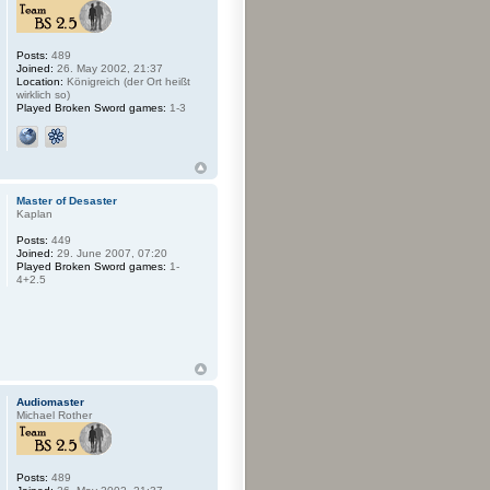
Posts:
489
Joined:
26. May 2002, 21:37
Location:
Königreich (der Ort heißt
wirklich so)
Played Broken Sword games:
1-3
Master of Desaster
Kaplan
Posts:
449
Joined:
29. June 2007, 07:20
Played Broken Sword games:
1-
4+2.5
Audiomaster
Michael Rother
Posts:
489