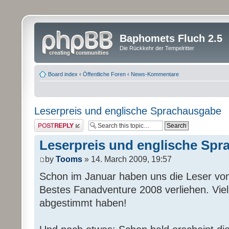
Baphomets Fluch 2.5
Die Rückkehr der Tempelritter
Board index
‹
Öffentliche Foren
‹
News-Kommentare
Leserpreis und englische Sprachausgabe
Post a reply
Leserpreis und englische Sp
by
Tooms
» 14. March 2009, 19:57
Schon im Januar haben uns die Leser von
Bestes Fanadventure 2008 verliehen. Viel
abgestimmt haben!