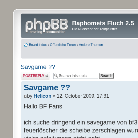
Baphomets Fluch 2.5
Die Rückkehr der Tempelritter
Board index
‹
Öffentliche Foren
‹
Andere Themen
Savgame ??
Post a reply
Savgame ??
by
Helicon
» 12. October 2009, 17:31
Hallo BF Fans
ich suche dringend ein savegame von b
feuerlöscher die scheibe zerschlagen wurde