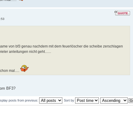
1:53
game von bf3 genau nachdem mit dem feuerlöscher die scheibe zerschlagen
ieler anleitungen nicht geht.......
schon mal.....
from BF3?
isplay posts from previous:
Sort by