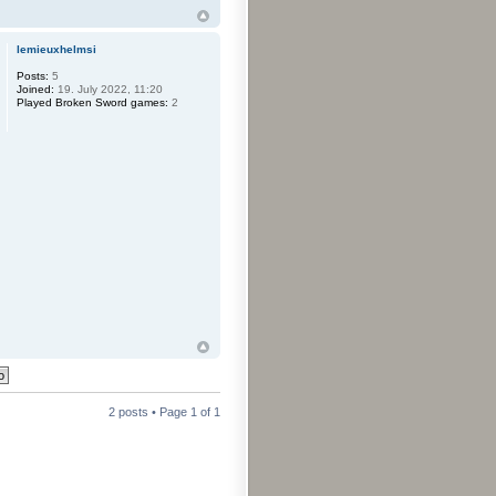
lemieuxhelmsi
Posts:
5
Joined:
19. July 2022, 11:20
Played Broken Sword games:
2
2 posts • Page
1
of
1