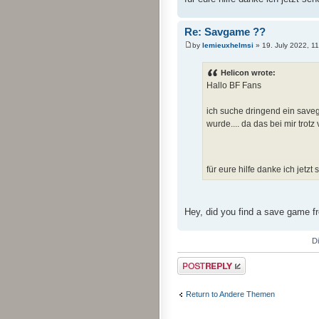
Re: Savgame ??
by
lemieuxhelmsi
» 19. July 2022, 1
Helicon wrote:
Hallo BF Fans
ich suche dringend ein save
wurde.... da das bei mir trotz v
für eure hilfe danke ich jetzt 
Hey, did you find a save game 
D
Post a reply
Return to Andere Themen