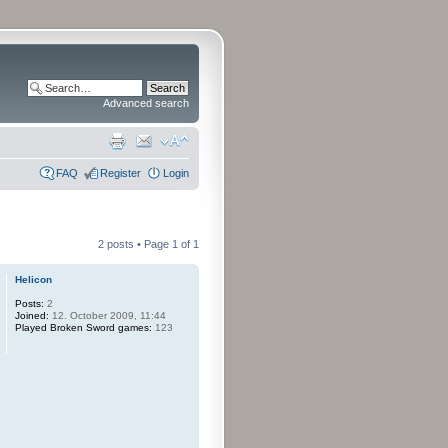
Advanced search
FAQ
Register
Login
2 posts • Page
1
of
1
Helicon
Posts:
2
Joined:
12. October 2009, 11:44
Played Broken Sword games:
123