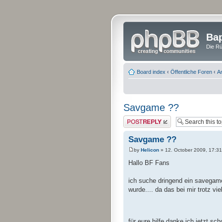
Bap
Die Rü
Board index
‹
Öffentliche Foren
‹
A
Savgame ??
Post a reply
Savgame ??
by
Helicon
» 12. October 2009, 17:31
Hallo BF Fans
ich suche dringend ein savegam
wurde.... da das bei mir trotz viel
für eure hilfe danke ich jetzt sch