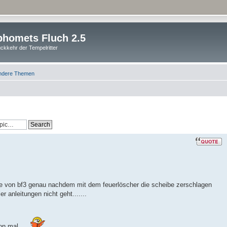
homets Fluch 2.5
ckkehr der Tempelritter
ndere Themen
e von bf3 genau nachdem mit dem feuerlöscher die scheibe zerschlagen
er anleitungen nicht geht.......
on mal.....