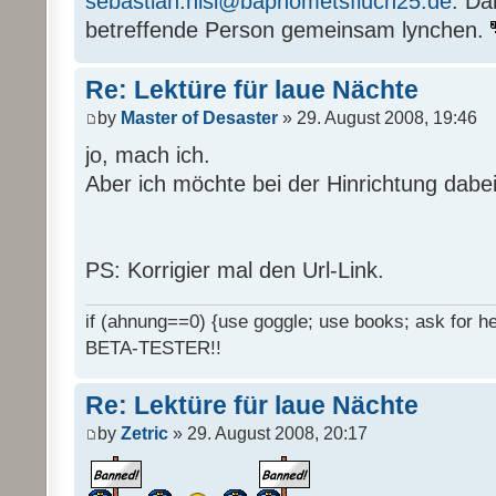
sebastian.nisi@baphometsfluch25.de
. Da
betreffende Person gemeinsam lynchen.
Re: Lektüre für laue Nächte
by
Master of Desaster
» 29. August 2008, 19:46
jo, mach ich.
Aber ich möchte bei der Hinrichtung dabei
PS: Korrigier mal den Url-Link.
if (ahnung==0) {use goggle; use books; ask for hel
BETA-TESTER!!
Re: Lektüre für laue Nächte
by
Zetric
» 29. August 2008, 20:17