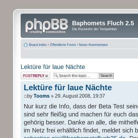
Baphomets Fluch 2.5
Die Rückkehr der Tempelritter
Board index
‹
Öffentliche Foren
‹
News-Kommentare
Lektüre für laue Nächte
Post a reply
Lektüre für laue Nächte
by
Tooms
» 29. August 2008, 19:37
Nur kurz die Info, dass der Beta Test sein
sind sehr fleißig und machen für euch das
gehörig besser. Danke an alle, die mithel
im Netz frei erhältlich findet, meldet sich b