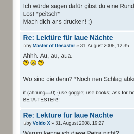
Ich würde sagen dafür gibst du eine Rund
Los! *peitsch*
Mach dich ans drucken! ;)
Re: Lektüre für laue Nächte
by
Master of Desaster
» 31. August 2008, 12:35
Ahhh. Au, au, aua.
Wo sind die denn? *Noch nen Schlag abk
if (ahnung==0) {use goggle; use books; ask for hel
BETA-TESTER!!
Re: Lektüre für laue Nächte
by
Voldo X
» 31. August 2008, 19:27
Warum kenne ich diese Petra nicht?