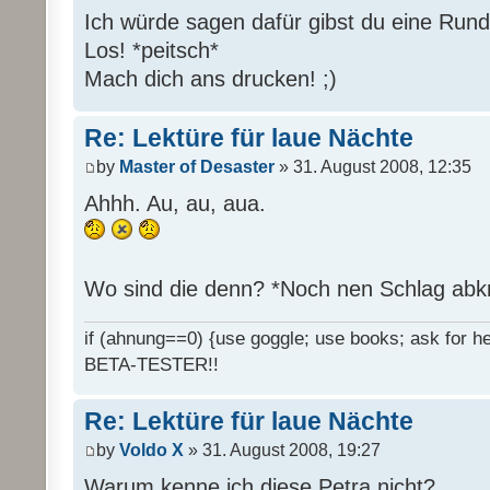
Ich würde sagen dafür gibst du eine Rund
Los! *peitsch*
Mach dich ans drucken! ;)
Re: Lektüre für laue Nächte
by
Master of Desaster
» 31. August 2008, 12:35
Ahhh. Au, au, aua.
Wo sind die denn? *Noch nen Schlag abk
if (ahnung==0) {use goggle; use books; ask for hel
BETA-TESTER!!
Re: Lektüre für laue Nächte
by
Voldo X
» 31. August 2008, 19:27
Warum kenne ich diese Petra nicht?