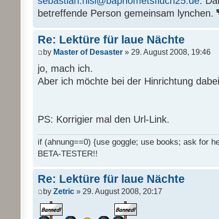
sebastian.nisi@baphometsfluch25.de
. Da
betreffende Person gemeinsam lynchen.
Re: Lektüre für laue Nächte
by
Master of Desaster
» 29. August 2008, 19:46
jo, mach ich.
Aber ich möchte bei der Hinrichtung dabei
PS: Korrigier mal den Url-Link.
if (ahnung==0) {use goggle; use books; ask for hel
BETA-TESTER!!
Re: Lektüre für laue Nächte
by
Zetric
» 29. August 2008, 20:17