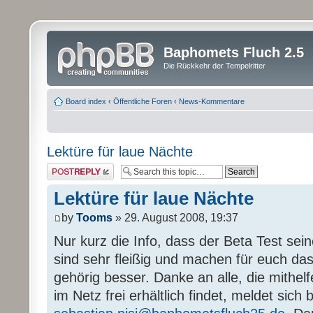
Baphomets Fluch 2.5
Die Rückkehr der Tempelritter
Board index
‹
Öffentliche Foren
‹
News-Kommentare
Lektüre für laue Nächte
Post a reply
Lektüre für laue Nächte
by
Tooms
» 29. August 2008, 19:37
Nur kurz die Info, dass der Beta Test sein
sind sehr fleißig und machen für euch das
gehörig besser. Danke an alle, die mithel
im Netz frei erhältlich findet, meldet sich b