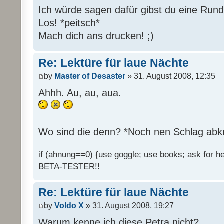
Ich würde sagen dafür gibst du eine Rund
Los! *peitsch*
Mach dich ans drucken! ;)
Re: Lektüre für laue Nächte
by
Master of Desaster
» 31. August 2008, 12:35
Ahhh. Au, au, aua.
Wo sind die denn? *Noch nen Schlag abk
if (ahnung==0) {use goggle; use books; ask for hel
BETA-TESTER!!
Re: Lektüre für laue Nächte
by
Voldo X
» 31. August 2008, 19:27
Warum kenne ich diese Petra nicht?