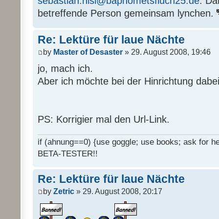
sebastian.nisi@baphometsfluch25.de
. Da
betreffende Person gemeinsam lynchen.
Re: Lektüre für laue Nächte
by
Master of Desaster
» 29. August 2008, 19:46
jo, mach ich.
Aber ich möchte bei der Hinrichtung dabei
PS: Korrigier mal den Url-Link.
if (ahnung==0) {use goggle; use books; ask for hel
BETA-TESTER!!
Re: Lektüre für laue Nächte
by
Zetric
» 29. August 2008, 20:17