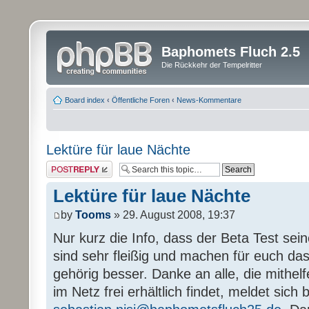
Baphomets Fluch 2.5
Die Rückkehr der Tempelritter
Board index
‹
Öffentliche Foren
‹
News-Kommentare
Lektüre für laue Nächte
Post a reply
Lektüre für laue Nächte
by
Tooms
» 29. August 2008, 19:37
Nur kurz die Info, dass der Beta Test sein
sind sehr fleißig und machen für euch das
gehörig besser. Danke an alle, die mithel
im Netz frei erhältlich findet, meldet sich b