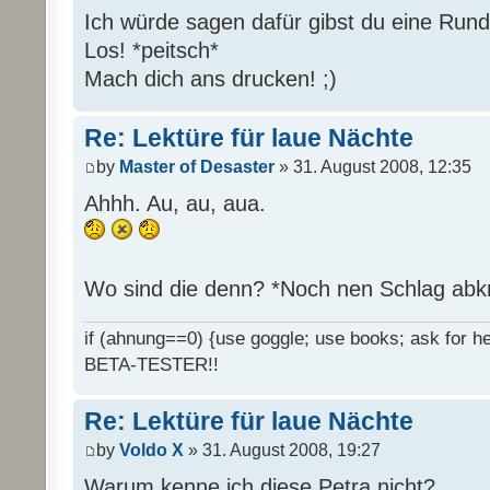
Ich würde sagen dafür gibst du eine Rund
Los! *peitsch*
Mach dich ans drucken! ;)
Re: Lektüre für laue Nächte
by
Master of Desaster
» 31. August 2008, 12:35
Ahhh. Au, au, aua.
Wo sind die denn? *Noch nen Schlag abk
if (ahnung==0) {use goggle; use books; ask for hel
BETA-TESTER!!
Re: Lektüre für laue Nächte
by
Voldo X
» 31. August 2008, 19:27
Warum kenne ich diese Petra nicht?