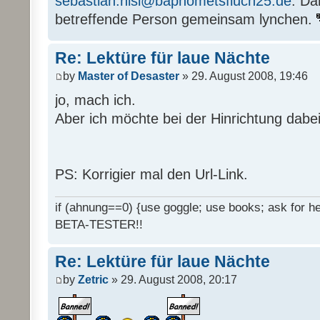
sebastian.nisi@baphometsfluch25.de
. Da
betreffende Person gemeinsam lynchen.
Re: Lektüre für laue Nächte
by
Master of Desaster
» 29. August 2008, 19:46
jo, mach ich.
Aber ich möchte bei der Hinrichtung dabei
PS: Korrigier mal den Url-Link.
if (ahnung==0) {use goggle; use books; ask for hel
BETA-TESTER!!
Re: Lektüre für laue Nächte
by
Zetric
» 29. August 2008, 20:17