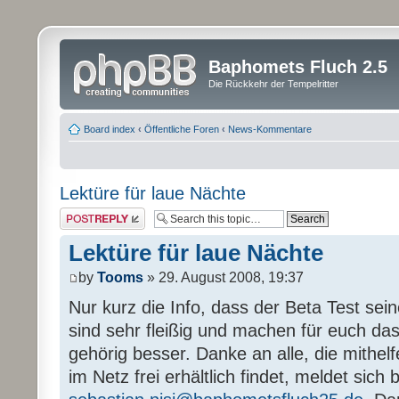
Baphomets Fluch 2.5
Die Rückkehr der Tempelritter
Board index
‹
Öffentliche Foren
‹
News-Kommentare
Lektüre für laue Nächte
Post a reply
Lektüre für laue Nächte
by
Tooms
» 29. August 2008, 19:37
Nur kurz die Info, dass der Beta Test sein
sind sehr fleißig und machen für euch das
gehörig besser. Danke an alle, die mithel
im Netz frei erhältlich findet, meldet sich b