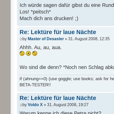
Ich würde sagen dafür gibst du eine Rund
Los! *peitsch*
Mach dich ans drucken! ;)
Re: Lektüre für laue Nächte
by
Master of Desaster
» 31. August 2008, 12:35
Ahhh. Au, au, aua.
Wo sind die denn? *Noch nen Schlag abk
if (ahnung==0) {use goggle; use books; ask for hel
BETA-TESTER!!
Re: Lektüre für laue Nächte
by
Voldo X
» 31. August 2008, 19:27
Warum kenne ich diese Petra nicht?