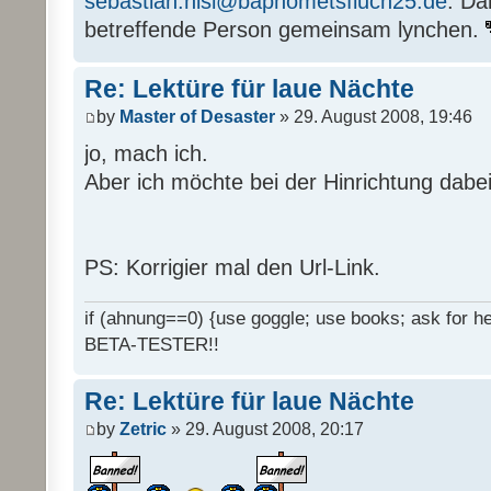
sebastian.nisi@baphometsfluch25.de
. Da
betreffende Person gemeinsam lynchen.
Re: Lektüre für laue Nächte
by
Master of Desaster
» 29. August 2008, 19:46
jo, mach ich.
Aber ich möchte bei der Hinrichtung dabei
PS: Korrigier mal den Url-Link.
if (ahnung==0) {use goggle; use books; ask for hel
BETA-TESTER!!
Re: Lektüre für laue Nächte
by
Zetric
» 29. August 2008, 20:17