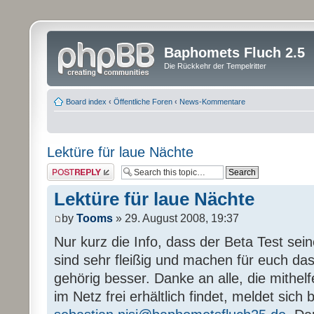
Baphomets Fluch 2.5
Die Rückkehr der Tempelritter
Board index
‹
Öffentliche Foren
‹
News-Kommentare
Lektüre für laue Nächte
Post a reply
Lektüre für laue Nächte
by
Tooms
» 29. August 2008, 19:37
Nur kurz die Info, dass der Beta Test sein
sind sehr fleißig und machen für euch das
gehörig besser. Danke an alle, die mithel
im Netz frei erhältlich findet, meldet sich b