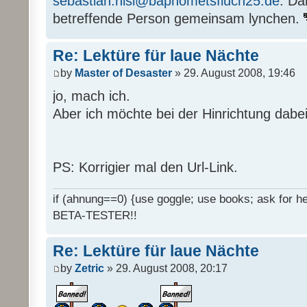
sebastian.nisi@baphometsfluch25.de
. Da
betreffende Person gemeinsam lynchen.
Re: Lektüre für laue Nächte
by
Master of Desaster
» 29. August 2008, 19:46
jo, mach ich.
Aber ich möchte bei der Hinrichtung dabei
PS: Korrigier mal den Url-Link.
if (ahnung==0) {use goggle; use books; ask for hel
BETA-TESTER!!
Re: Lektüre für laue Nächte
by
Zetric
» 29. August 2008, 20:17