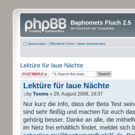
Baphomets Fluch 2.5
Die Rückkehr der Tempelritter
Board index
‹
Öffentliche Foren
‹
News-Kommentare
Lektüre für laue Nächte
Post a reply
Lektüre für laue Nächte
by
Tooms
» 29. August 2008, 19:37
Nur kurz die Info, dass der Beta Test sein
sind sehr fleißig und machen für euch das
gehörig besser. Danke an alle, die mithel
im Netz frei erhältlich findet, meldet sich b