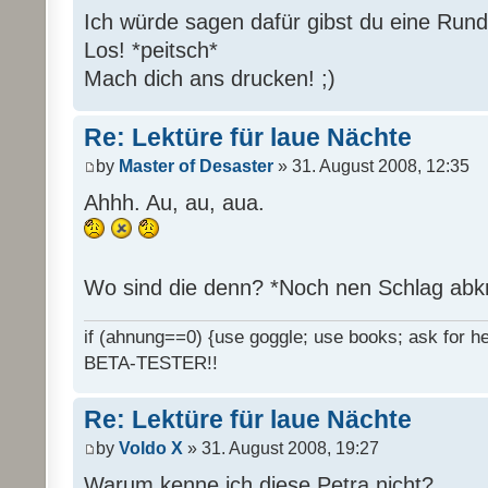
Ich würde sagen dafür gibst du eine Rund
Los! *peitsch*
Mach dich ans drucken! ;)
Re: Lektüre für laue Nächte
by
Master of Desaster
» 31. August 2008, 12:35
Ahhh. Au, au, aua.
Wo sind die denn? *Noch nen Schlag abk
if (ahnung==0) {use goggle; use books; ask for hel
BETA-TESTER!!
Re: Lektüre für laue Nächte
by
Voldo X
» 31. August 2008, 19:27
Warum kenne ich diese Petra nicht?