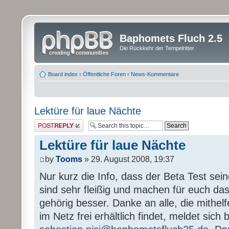
Baphomets Fluch 2.5
Die Rückkehr der Tempelritter
Board index
‹
Öffentliche Foren
‹
News-Kommentare
Lektüre für laue Nächte
Post a reply
Lektüre für laue Nächte
by
Tooms
» 29. August 2008, 19:37
Nur kurz die Info, dass der Beta Test sein
sind sehr fleißig und machen für euch das
gehörig besser. Danke an alle, die mithel
im Netz frei erhältlich findet, meldet sich b