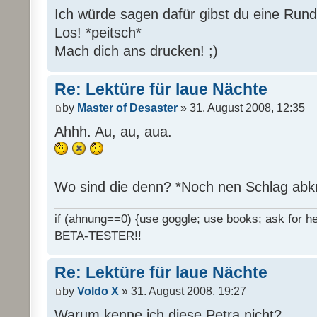
Ich würde sagen dafür gibst du eine Rund
Los! *peitsch*
Mach dich ans drucken! ;)
Re: Lektüre für laue Nächte
by
Master of Desaster
» 31. August 2008, 12:35
Ahhh. Au, au, aua.
Wo sind die denn? *Noch nen Schlag abk
if (ahnung==0) {use goggle; use books; ask for hel
BETA-TESTER!!
Re: Lektüre für laue Nächte
by
Voldo X
» 31. August 2008, 19:27
Warum kenne ich diese Petra nicht?