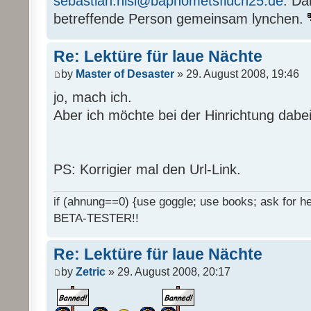
sebastian.nisi@baphometsfluch25.de
. Da
betreffende Person gemeinsam lynchen.
Re: Lektüre für laue Nächte
by
Master of Desaster
» 29. August 2008, 19:46
jo, mach ich.
Aber ich möchte bei der Hinrichtung dabei
PS: Korrigier mal den Url-Link.
if (ahnung==0) {use goggle; use books; ask for hel
BETA-TESTER!!
Re: Lektüre für laue Nächte
by
Zetric
» 29. August 2008, 20:17