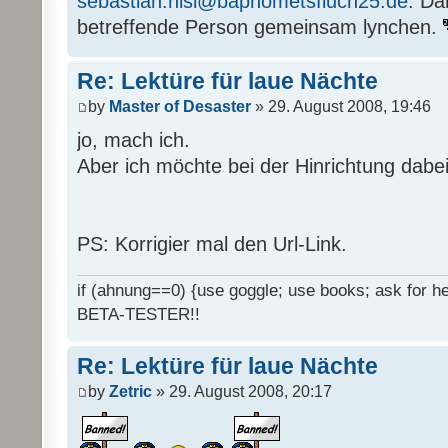
sebastian.nisi@baphometsfluch25.de
. Da
betreffende Person gemeinsam lynchen.
Re: Lektüre für laue Nächte
by
Master of Desaster
» 29. August 2008, 19:46
jo, mach ich.
Aber ich möchte bei der Hinrichtung dabei
PS: Korrigier mal den Url-Link.
if (ahnung==0) {use goggle; use books; ask for hel
BETA-TESTER!!
Re: Lektüre für laue Nächte
by
Zetric
» 29. August 2008, 20:17