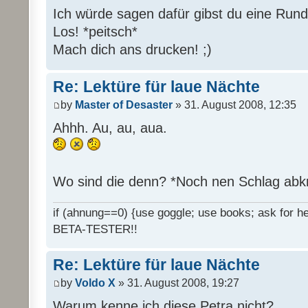
Ich würde sagen dafür gibst du eine Rund
Los! *peitsch*
Mach dich ans drucken! ;)
Re: Lektüre für laue Nächte
by
Master of Desaster
» 31. August 2008, 12:35
Ahhh. Au, au, aua.
Wo sind die denn? *Noch nen Schlag abk
if (ahnung==0) {use goggle; use books; ask for hel
BETA-TESTER!!
Re: Lektüre für laue Nächte
by
Voldo X
» 31. August 2008, 19:27
Warum kenne ich diese Petra nicht?