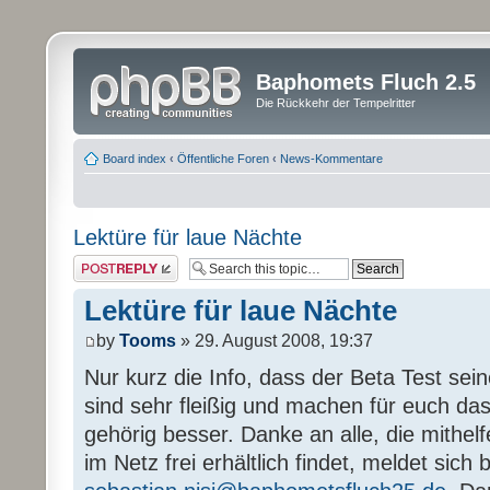
Baphomets Fluch 2.5
Die Rückkehr der Tempelritter
Board index
‹
Öffentliche Foren
‹
News-Kommentare
Lektüre für laue Nächte
Post a reply
Lektüre für laue Nächte
by
Tooms
» 29. August 2008, 19:37
Nur kurz die Info, dass der Beta Test sein
sind sehr fleißig und machen für euch das
gehörig besser. Danke an alle, die mithel
im Netz frei erhältlich findet, meldet sich b