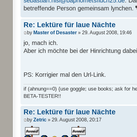
sebastian.nisi@baphometsfluch25.de
. Da
betreffende Person gemeinsam lynchen.
Re: Lektüre für laue Nächte
by
Master of Desaster
» 29. August 2008, 19:46
jo, mach ich.
Aber ich möchte bei der Hinrichtung dabei
PS: Korrigier mal den Url-Link.
if (ahnung==0) {use goggle; use books; ask for hel
BETA-TESTER!!
Re: Lektüre für laue Nächte
by
Zetric
» 29. August 2008, 20:17