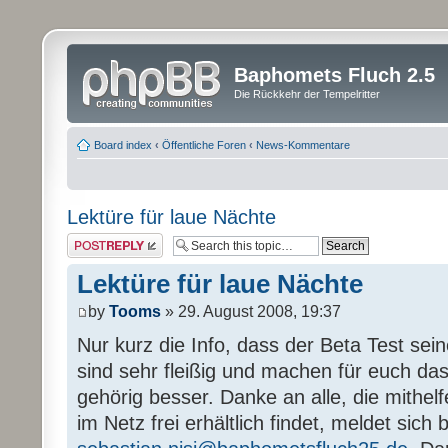
Baphomets Fluch 2.5
Die Rückkehr der Tempelritter
Board index
‹
Öffentliche Foren
‹
News-Kommentare
Lektüre für laue Nächte
Post a reply
Lektüre für laue Nächte
by
Tooms
» 29. August 2008, 19:37
Nur kurz die Info, dass der Beta Test sein
sind sehr fleißig und machen für euch das
gehörig besser. Danke an alle, die mithel
im Netz frei erhältlich findet, meldet sich b