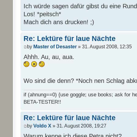
Ich würde sagen dafür gibst du eine Rund
Los! *peitsch*
Mach dich ans drucken! ;)
Re: Lektüre für laue Nächte
by
Master of Desaster
» 31. August 2008, 12:35
Ahhh. Au, au, aua.
Wo sind die denn? *Noch nen Schlag abk
if (ahnung==0) {use goggle; use books; ask for hel
BETA-TESTER!!
Re: Lektüre für laue Nächte
by
Voldo X
» 31. August 2008, 19:27
Warum kenne ich diese Petra nicht?