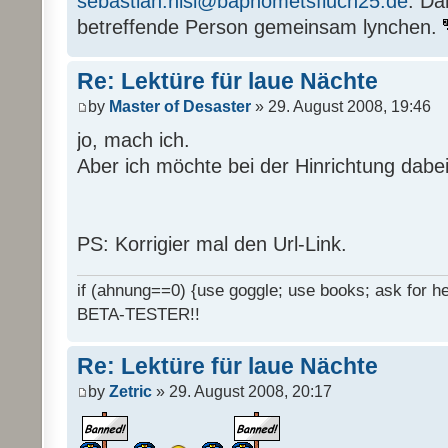
sebastian.nisi@baphometsfluch25.de
. Da
betreffende Person gemeinsam lynchen.
Re: Lektüre für laue Nächte
by
Master of Desaster
» 29. August 2008, 19:46
jo, mach ich.
Aber ich möchte bei der Hinrichtung dabei
PS: Korrigier mal den Url-Link.
if (ahnung==0) {use goggle; use books; ask for hel
BETA-TESTER!!
Re: Lektüre für laue Nächte
by
Zetric
» 29. August 2008, 20:17