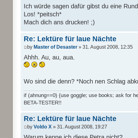
Ich würde sagen dafür gibst du eine Rund
Los! *peitsch*
Mach dich ans drucken! ;)
Re: Lektüre für laue Nächte
by
Master of Desaster
» 31. August 2008, 12:35
Ahhh. Au, au, aua.
Wo sind die denn? *Noch nen Schlag abk
if (ahnung==0) {use goggle; use books; ask for hel
BETA-TESTER!!
Re: Lektüre für laue Nächte
by
Voldo X
» 31. August 2008, 19:27
Warum kenne ich diese Petra nicht?