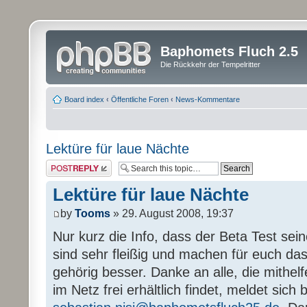
Baphomets Fluch 2.5
Die Rückkehr der Tempelritter
Board index
‹
Öffentliche Foren
‹
News-Kommentare
Lektüre für laue Nächte
Post a reply
Lektüre für laue Nächte
by
Tooms
» 29. August 2008, 19:37
Nur kurz die Info, dass der Beta Test sein
sind sehr fleißig und machen für euch das
gehörig besser. Danke an alle, die mithel
im Netz frei erhältlich findet, meldet sich b