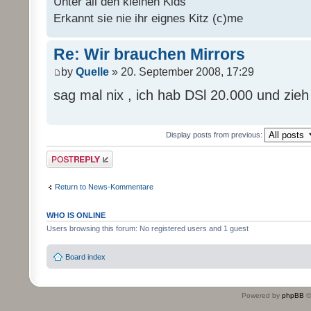
Unter all den kleinen Kids
Erkannt sie nie ihr eignes Kitz (c)me
Re: Wir brauchen Mirrors
by
Quelle
» 20. September 2008, 17:29
sag mal nix , ich hab DSl 20.000 und zie
Display posts from previous:
Post a reply
Return to News-Kommentare
WHO IS ONLINE
Users browsing this forum: No registered users and 1 guest
Board index
Powered by
phpBB
©