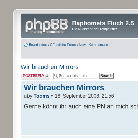
Baphomets Fluch 2.5
Die Rückkehr der Tempelritter
Board index
‹
Öffentliche Foren
‹
News-Kommentare
Wir brauchen Mirrors
Post a reply
Wir brauchen Mirrors
by
Tooms
» 18. September 2008, 21:56
Gerne könnt ihr auch eine PN an mich sc