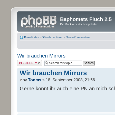
Baphomets Fluch 2.5
Die Rückkehr der Tempelritter
Board index
‹
Öffentliche Foren
‹
News-Kommentare
Wir brauchen Mirrors
Post a reply
Wir brauchen Mirrors
by
Tooms
» 18. September 2008, 21:56
Gerne könnt ihr auch eine PN an mich sc