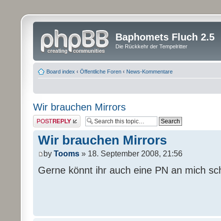
Baphomets Fluch 2.5
Die Rückkehr der Tempelritter
Board index
‹
Öffentliche Foren
‹
News-Kommentare
Wir brauchen Mirrors
Post a reply
Wir brauchen Mirrors
by
Tooms
» 18. September 2008, 21:56
Gerne könnt ihr auch eine PN an mich sc